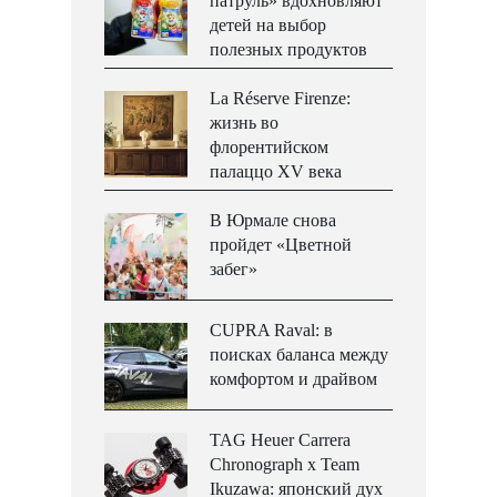
патруль» вдохновляют
детей на выбор
полезных продуктов
La Réserve Firenze:
жизнь во
флорентийском
палаццо XV века
В Юрмале снова
пройдет «Цветной
забег»
CUPRA Raval: в
поисках баланса между
комфортом и драйвом
TAG Heuer Carrera
Chronograph x Team
Ikuzawa: японский дух