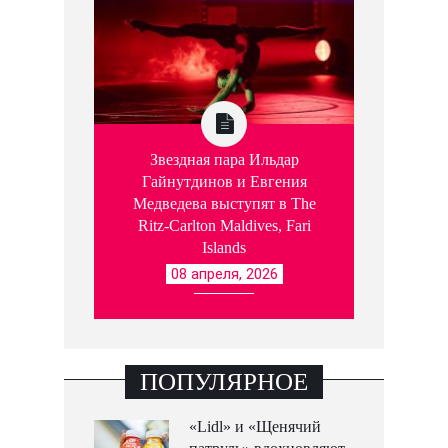
Звездная пара Ильдар
Гайнутдинов и Евгения
Медведева выступят в The
Ritz-Carlton Maldives, Fari
Islands
08 апреля, 2026
ПОПУЛЯРНОЕ
«Lidl» и «Щенячий