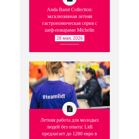
Anda Barut Collection:
эксклюзивная летняя
гастрономическая серия с
шеф-поварами Michelin
28 мая, 2026
Летняя работа для молодых
людей без опыта: Lidl
предлагает до 1280 евро в