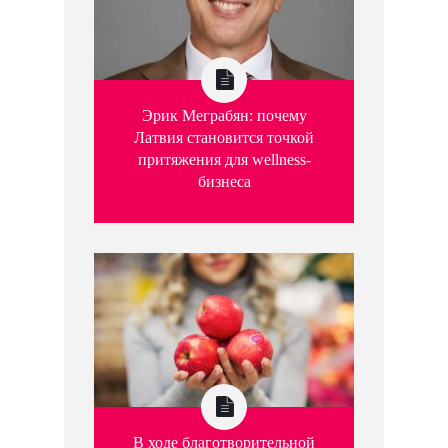
Эрик Меграбян: почему
Латвия становится точкой
притяжения для wellness-
бизнеса
В ходе благотворительной