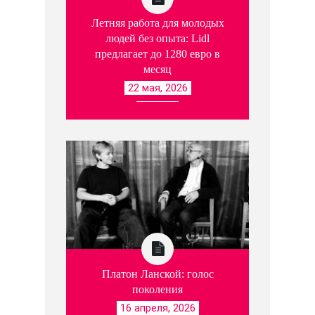
Летняя работа для молодых
людей без опыта: Lidl
предлагает до 1280 евро в
месяц
22 мая, 2026
Платон Ланской: голос
поколения
16 апреля, 2026