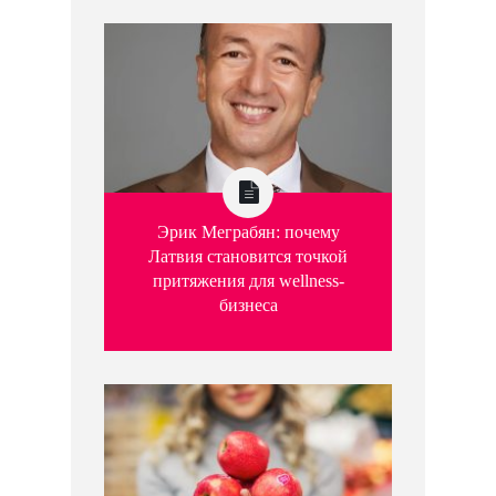
Эрик Меграбян: почему
Латвия становится точкой
притяжения для wellness-
бизнеса