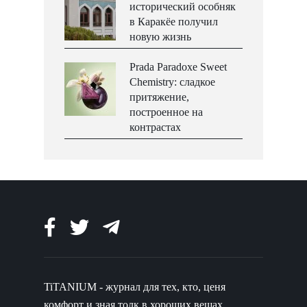
исторический особняк
в Каракёе получил
новую жизнь
Prada Paradoxe Sweet
Chemistry: сладкое
притяжение,
построенное на
контрастах
TiTANIUM - журнал для тех, кто, ценя
комфорт и зная толк в хороших вещах,