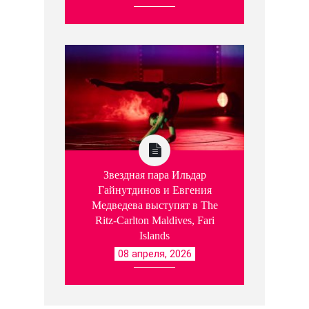
Звездная пара Ильдар
Гайнутдинов и Евгения
Медведева выступят в The
Ritz-Carlton Maldives, Fari
Islands
08 апреля, 2026