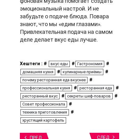
фоновая музыка помогает создать
эмоциональный настрой. И не
забудьте о подаче блюда. Повара
знают, что мы «едим глазами».
Привлекательная подача на самом
деле делает вкус еды лучше.
Хештеги : #
#
#
вкус еды
Гастрономия
#
#
домашняя кухня
кулинарные приёмы
#
почему ресторанная еда вкуснее
#
#
профессиональная кухня
ресторанная еда
#
#
ресторанный вкус
секреты шеф-поваров
#
Совет профессионала
#
техника приготовления
хрустящий картофель
СЛЕД
ПРЕД