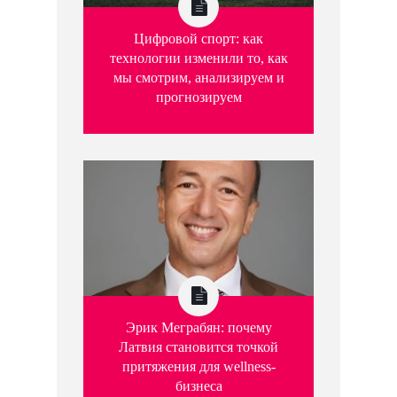
Цифровой спорт: как
технологии изменили то, как
мы смотрим, анализируем и
прогнозируем
Эрик Меграбян: почему
Латвия становится точкой
притяжения для wellness-
бизнеса