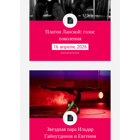
Платон Ланской: голос
поколения
16 апреля, 2026
Звездная пара Ильдар
Гайнутдинов и Евгения