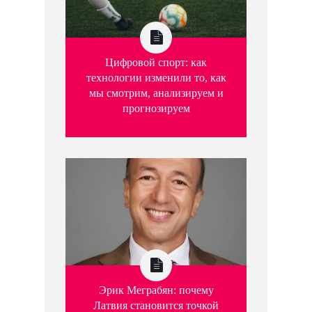
Цифровой спорт: как
технологии изменили то, как
мы смотрим, анализируем и
прогнозируем
Эрик Меграбян: почему
Латвия становится точкой