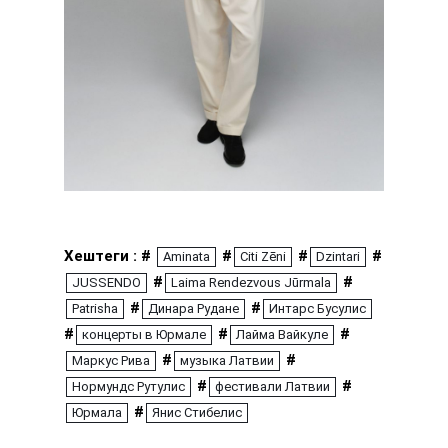
Хештеги : #
#
#
#
Aminata
Citi Zēni
Dzintari
#
#
JUSSENDO
Laima Rendezvous Jūrmala
#
#
Patrisha
Динара Рудане
Интарс Бусулис
#
#
#
концерты в Юрмале
Лайма Вайкуле
#
#
Маркус Рива
музыка Латвии
#
#
Нормундс Рутулис
фестивали Латвии
#
Юрмала
Янис Стибелис