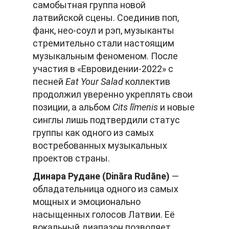
самобытная группа новой
латвийской сцены. Соединив поп,
фанк, нео-соул и рэп, музыканты
стремительно стали настоящим
музыкальным феноменом. После
участия в «Евровидении-2022» с
песней
Eat
Your
Salad
коллектив
продолжил уверенно укреплять свои
позиции, а альбом
Cits
l
ī
menis
и новые
синглы лишь подтвердили статус
группы как одного из самых
востребованных музыкальных
проектов страны.
Динара Рудане (
Din
ā
ra
Rud
ā
ne
)
—
обладательница одного из самых
мощных и эмоционально
насыщенных голосов Латвии. Её
вокальный диапазон позволяет