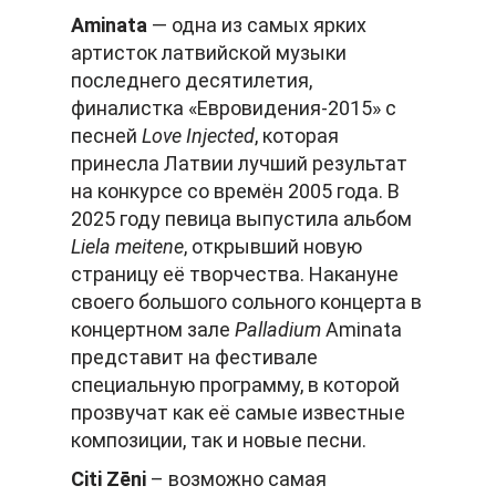
Aminata
— одна из самых ярких
артисток латвийской музыки
последнего десятилетия,
финалистка «Евровидения-2015» с
песней
Love
Injected
, которая
принесла Латвии лучший результат
на конкурсе со времён 2005 года. В
2025 году певица выпустила альбом
Liela
meitene
, открывший новую
страницу её творчества. Накануне
своего большого сольного концерта в
концертном зале
Palladium
Aminata
представит на фестивале
специальную программу, в которой
прозвучат как её самые известные
композиции, так и новые песни.
Citi
Z
ē
ni
– возможно самая