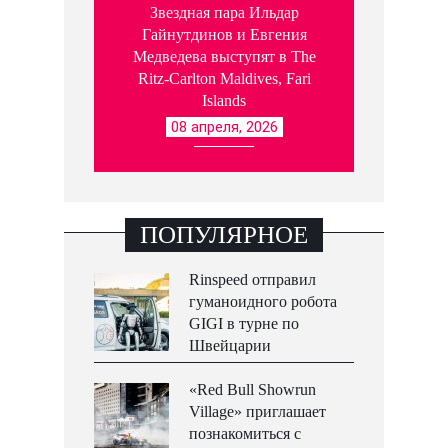
Звездная пара Ильдар
Гайнутдинов и Евгения
Медведева выступят в The
Ritz-Carlton Maldives, Fari
Islands
08 апреля, 2026
ПОПУЛЯРНОЕ
Rinspeed отправил
гуманоидного робота
GIGI в турне по
Швейцарии
«Red Bull Showrun
Village» приглашает
познакомиться с