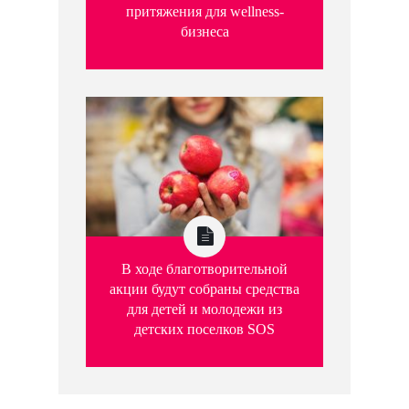
притяжения для wellness-
бизнеса
В ходе благотворительной
акции будут собраны средства
для детей и молодежи из
детских поселков SOS