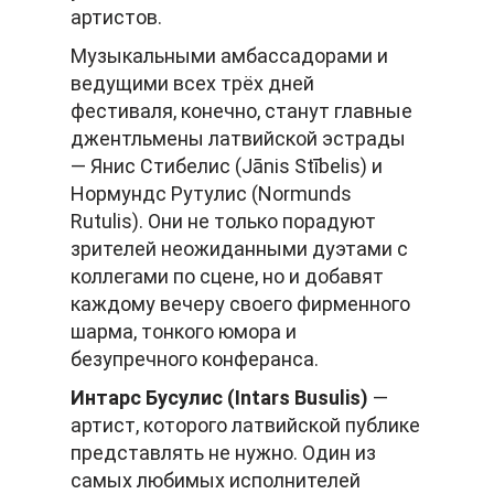
артистов.
Музыкальными амбассадорами и
ведущими всех трёх дней
фестиваля, конечно, станут главные
джентльмены латвийской эстрады
— Янис Стибелис (Jānis Stībelis) и
Нормундс Рутулис (Normunds
Rutulis). Они не только порадуют
зрителей неожиданными дуэтами с
коллегами по сцене, но и добавят
каждому вечеру своего фирменного
шарма, тонкого юмора и
безупречного конферанса.
Интарс Бусулис (
Intars
Busulis
)
—
артист, которого латвийской публике
представлять не нужно. Один из
самых любимых исполнителей