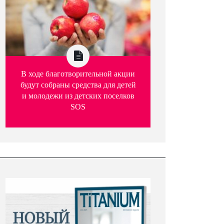
В ходе благотворительной акции
будут собраны средства для детей
и молодежи из детских поселков
SOS