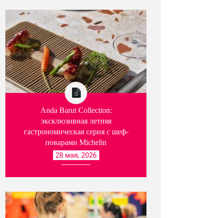
Anda Barut Collection:
эксклюзивная летняя
гастрономическая серия с шеф-
поварами Michelin
28 мая, 2026