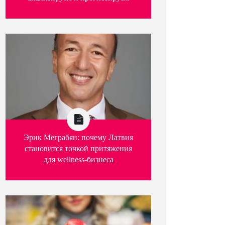
Эрик Меграбян: почему Латвия
становится точкой притяжения
для wellness-бизнеса