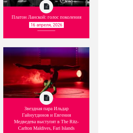
Платон Ланской: голос поколения
16 апреля, 2026
Звездная пара Ильдар
Гайнутдинов и Евгения
Медведева выступят в The Ritz-
Carlton Maldives, Fari Islands