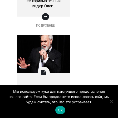
её харизматичный
лидер Олег…
ПОДРОБНЕЕ
Объявлен
Мы используем куки для наилучшего представления
летний концерт
нашего сайта. Если Вы продолжите использовать сайт, мы
Валерия
будем считать, что Вас это устраивает.
Меладзе
Ok