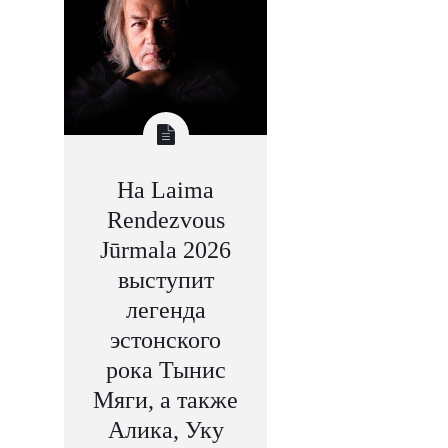
На Laima
Rendezvous
Jūrmala 2026
выступит
легенда
эстонского
рока Тынис
Мяги, а также
Алика, Уку