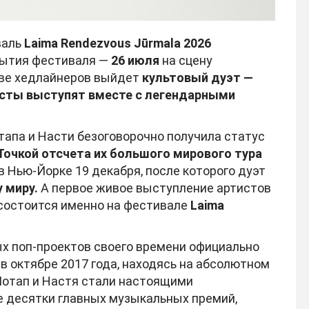
валь
Laima Rendezvous Jūrmala 2026
рытия фестиваля —
26 июля
на сцену
тве хедлайнеров выйдет
культовый дуэт —
исты выступят вместе с легендарными
апа и Насти безоговорочно получила статус
Точкой отсчета их большого мирового тура
 Нью-Йорке 19 декабря, после которого дуэт
 миру.
А первое живое выступление артистов
 состоится именно на фестивале
Laima
х поп-проектов своего времени официально
в октябре 2017 года, находясь на абсолютном
Потап и Настя стали настоящими
е десятки главных музыкальных премий,