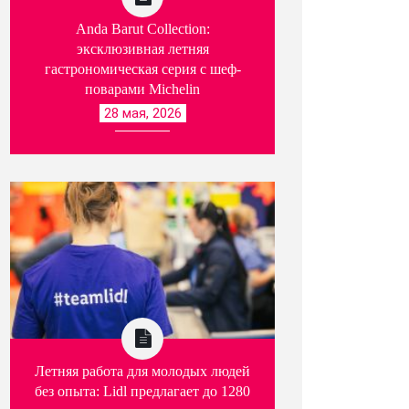
Anda Barut Collection:
эксклюзивная летняя
гастрономическая серия с шеф-
поварами Michelin
28 мая, 2026
July 21, 2026
July 16, 2026
Летняя работа для молодых людей
Французская соул-певица
Женщина во фраке
без опыта: Lidl предлагает до 1280
Imany даст большой
выходит из тени: