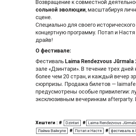
Возвращение к совместной деятельно
сольной эволюции
, масштабируя лич
сцене.
Специально для своего исторического
концертную программу. Потап и Настя
драйв!
О фестивале:
Фестиваль
Laima Rendezvous Jūrmala 
зале «Дзинтари». В течение трех дней
более чем 20 стран, и каждый вечер 
сюрпризы. Продажа билетов — laimafest
предусмотрены особые привилегии: лу
эксклюзивным вечеринкам afterparty. 
Хештеги : #
#
Dzintari
Laima Rendezvous Jūrmal
#
#
Лайма Вайкуле
Потап и Настя
фестиваль в