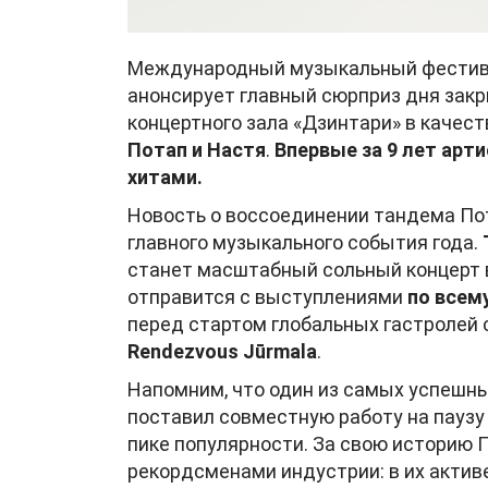
Международный музыкальный фести
анонсирует главный сюрприз дня зак
концертного зала «Дзинтари» в качес
Потап и Настя
.
Впервые за 9 лет арт
хитами.
Новость о воссоединении тандема Пот
главного музыкального события года.
станет масштабный сольный концерт в
отправится с выступлениями
по всему
перед стартом глобальных гастролей
Rendezvous Jūrmala
.
Напомним, что один из самых успешны
поставил совместную работу на паузу 
пике популярности. За свою историю 
рекордсменами индустрии: в их актив