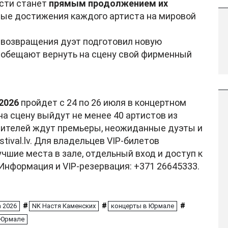
сти станет
прямым продолжением их
ные достижения каждого артиста на мировой
 возвращения дуэт подготовил новую
 обещают вернуть на сцену свой фирменный
2026
пройдет с 24 по 26 июля в концертном
 на сцену выйдут не менее 40 артистов из
зрителей ждут премьеры, неожиданные дуэты и
ival.lv. Для владельцев VIP-билетов
чшие места в зале, отдельный вход и доступ к
Информация и VIP-резервация: +371 26645333.
#
#
#
a 2026
NK Настя Каменских
концерты в Юрмале
 Юрмале