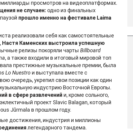
 миллиарды просмотров на видеоплатформах.
ения не случаен:
одно из финальных
 паузой
прошло именно на фестивале Laima
иста реализовали себя как самостоятельные
,
Настя Каменских выстроила успешную
язычные релизы покоряли чарты
Billboard
ina
, а также входили в итоговый мировой топ
вывала престижные музыкальные премии, была
os Lo Nuestro
и выступала вместе с
свою очередь, укрепил свои позиции как один
 музыкальную индустрию Восточной Европы.
ний в сфере развлечений
и, кроме сольного,
клектичный проект Slavic Balagan, который
ous Jūrmala в прошлом году.
ные достижения, индустрия и миллионы
оединения
легендарного тандема.