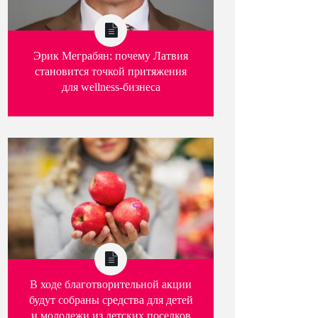
Эрик Меграбян: почему Латвия
становится точкой притяжения
для wellness-бизнеса
В ходе благотворительной акции
будут собраны средства для детей
и молодежи из детских поселков