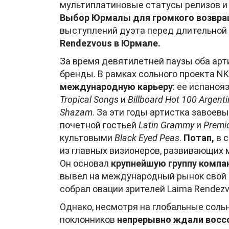
мультиплатиновые статусы релизов и
Выбор Юрмалы для громкого возвращ
выступлений дуэта перед длительной
Rendezvous в Юрмале.
За время девятилетней паузы оба арт
бренды. В рамках сольного проекта NK
международную карьеру
: ее испано
Tropical Songs
и
Billboard Hot 100 Argent
Shazam
. За эти годы артистка завое
почетной гостьей
Latin Grammy
и
Premi
культовыми
Black Eyed Peas
.
Потап,
в 
из главных визионеров, развивающих
Он основал
крупнейшую группу компа
вывел на международный рынок свой э
собрал овации зрителей Laima Rendezv
Однако, несмотря на глобальные соль
поклонников
непрерывно ждали восс