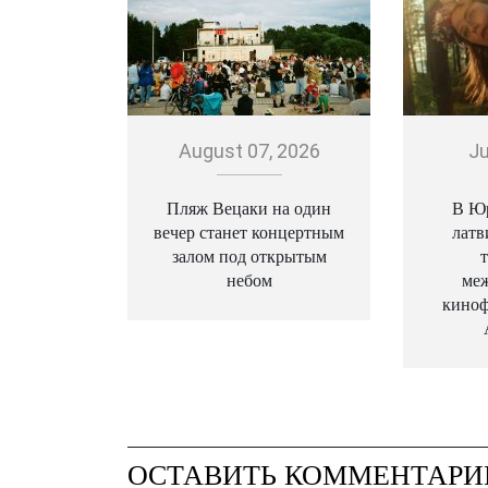
August 07, 2026
Ju
Пляж Вецаки на один
В Ю
вечер станет концертным
латв
залом под открытым
небом
ме
киноф
ОСТАВИТЬ КОММЕНТАРИ