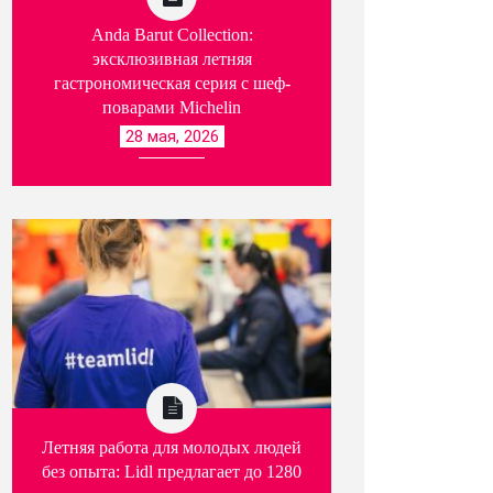
Anda Barut Collection:
эксклюзивная летняя
гастрономическая серия с шеф-
поварами Michelin
28 мая, 2026
Летняя работа для молодых людей
без опыта: Lidl предлагает до 1280