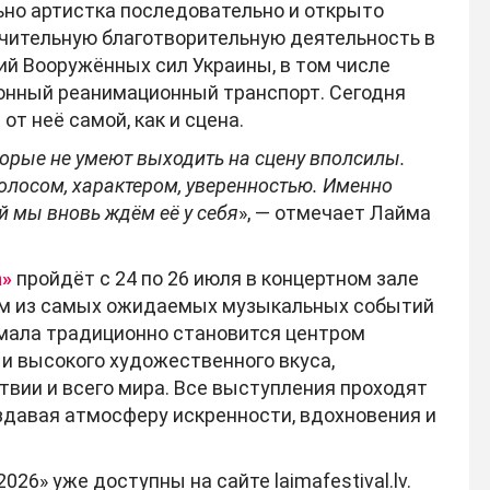
ьно артистка последовательно и открыто
ачительную благотворительную деятельность в
й Вооружённых сил Украины, в том числе
онный реанимационный транспорт. Сегодня
от неё самой, как и сцена.
торые не умеют выходить на сцену вполсилы.
голосом, характером, уверенностью. Именно
ой мы вновь ждём её у себя
», — отмечает Лайма
a»
пройдёт с 24 по 26 июля в концертном зале
ним из самых ожидаемых музыкальных событий
рмала традиционно становится центром
и высокого художественного вкуса,
твии и всего мира. Все выступления проходят
здавая атмосферу искренности, вдохновения и
026» уже доступны на сайте laimafestival.lv.