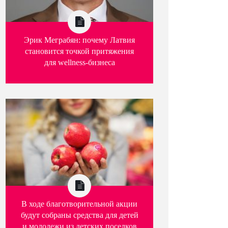
Эрик Меграбян: почему Латвия
становится точкой притяжения
для wellness-бизнеса
В ходе благотворительной акции
будут собраны средства для детей
и молодежи из детских поселков