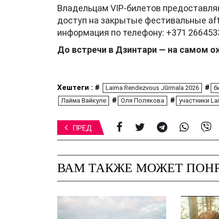
Владельцам VIP-билетов предоставля
доступ на закрытые фестивальные aft
информация по телефону: +371 266453
До встречи в Дзинтари — на самом 
Хештеги : #
#
Laima Rendezvous Jūrmala 2026
б
#
#
Лайма Вайкуле
Оля Полякова
участники La
ПРЕД
ВАМ ТАКЖЕ МОЖЕТ ПОНР