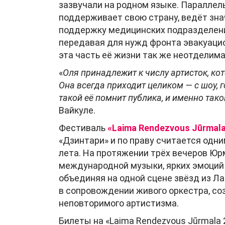
зазвучали на родном языке. Параллел
поддерживает свою страну, ведёт зн
поддержку медицинских подразделени
передавая для нужд фронта эвакуаци
эта часть её жизни так же неотделима 
«
Оля принадлежит к числу артисток, ко
Она всегда приходит целиком — с шоу, 
такой её помнит публика, и именно так
Вайкуле.
Фестиваль
«Laima Rendezvous Jūrmal
«Дзинтари» и по праву считается од
лета. На протяжении трёх вечеров Ю
международной музыки, ярких эмоций 
объединяя на одной сцене звёзд из Ла
в сопровождении живого оркестра, со
неповторимого артистизма.
Билеты на «Laima Rendezvous Jūrmala 2