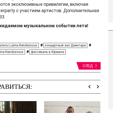
ются эксклюзивные привилегии, включая
erparty с участием артистов. Дополнительная
33.
ожидаемом музыкальном событии лета!
#
#
илеты Laima Rendezvous
концертный зал Дзинтари
#
ima Rendezvous
фестиваль в Юрмале
СЛЕД
АВИТЬСЯ: