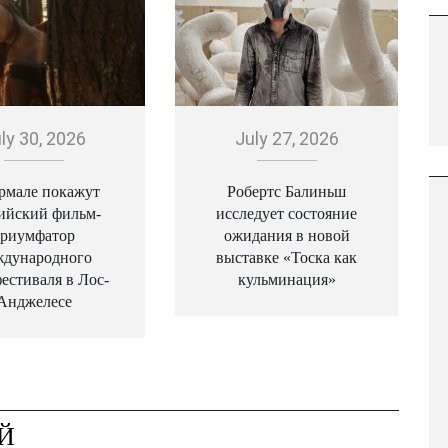
ly 30, 2026
July 27, 2026
рмале покажут
Робертс Балиньш
ийский фильм-
исследует состояние
триумфатор
ожидания в новой
ждународного
выставке «Тоска как
естиваля в Лос-
кульминация»
Анджелесе
Й