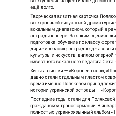
выступление на фестивале до сих пор
ещё долго.
Творческая визитная карточка Поляко
выстроенной визуальной драматургией
вокальным диапазоном, который в рам
эстрады к опере. За ярким сценическ
подготовка: обучение по классу форте
дирижированию, эстрадно-джазовый в
культуры и искусств, диплом оперной 
известного вокального педагога Сета Р
Хиты артистки — «Королева ночі», «Шль
давно стали отдельным пластом совре
время именно Поляковой принадлежит
истории украинской эстрады — «Короле
Последние годы стали для Поляковой
гражданской трансформации. В январе
полностью украиноязычный альбом «1