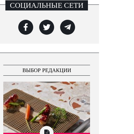
СОЦИАЛЬНЫЕ СЕТИ
July 23, 2026
July 21, 2026
«Философия на воде»:
Французская соул-певица
создатель или
Imany даст большой
ВЫБОР РЕДАКЦИИ
интерпретатор?
концерт в Риге