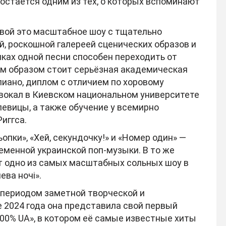
 остаётся одним из тех, о которых вспоминают
вой это масштабное шоу с тщательно
, роскошной галереей сценических образов и
ках одной песни способен переходить от
им образом стоит серьёзная академическая
пиано, диплом с отличием по хоровому
окал в Киевском национальном университете
певицы, а также обучение у всемирно
иггса.
опки», «Хей, секундочку!» и «Номер один» —
менной украинской поп-музыки. В то же
 одно из самых масштабных сольных шоу в
ва ночі».
 периодом заметной творческой и
 2024 года она представила свой первый
00% UA», в котором её самые известные хиты