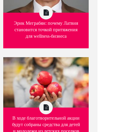
Эрик Меграбян: почему Латвия
становится точкой притяжения
для wellness-бизнеса
В ходе благотворительной акции
будут собраны средства для детей
и молодежи из детских поселков