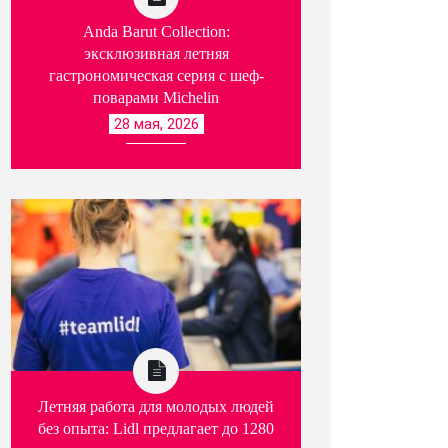
Anda Barut Collection:
эксклюзивная летняя
гастрономическая серия с шеф-
поварами Michelin
28 мая, 2026
Летняя работа для молодых людей
без опыта: Lidl предлагает до 1280