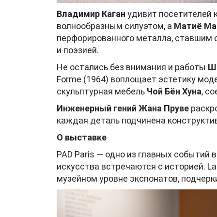
Владимир Каган
удивит посетителей к
волнообразным силуэтом, а
Матиё Ма
перфорированного металла, ставшим
и поэзией.
Не остались без внимания и работы
Ш
Forme (1964) воплощает эстетику мод
скульптурная мебель
Чой Бён Хуна
, с
Инженерный гений Жана Пруве
раскро
каждая деталь подчинена конструктив
О выставке
PAD Paris — одно из главных событий 
искусства встречаются с историей. Laf
музейном уровне экспонатов, подчерк