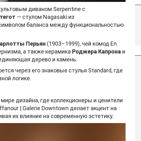
ультовым диваном Serpentine с
тегот
— стулом Nagasaki из
 символом баланса между функциональностью
арлотты Перьян
(1903–1999), чей комод En
ернизма, а также керамика
Роджера Капрона
и
оединяющая дерево и камень.
ется через его знаковые стулья Standard, где
ной логике.
в мире дизайна, где коллекционеры и ценители
fanour | Galerie Downtown делает акцент на
ивая их влияние на современную эстетику.