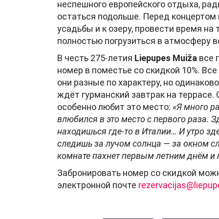
неспешного европейского отдыха, рад
остаться подольше. Перед концертом 
усадьбы и к озеру, провести время на 
полностью погрузиться в атмосферу в
В честь 275-летия
Liepupes Muiža
все 
номер в поместье со скидкой 10%. Вс
они разные по характеру, но одинако
ждёт гурманский завтрак на террасе.
особенно любит это место:
«Я много р
влюбился в это место с первого раза. 
находишься где-то в Италии… И утро зд
следишь за лучом солнца — за окном сл
комнате пахнет первым летним днём и
Забронировать номер со скидкой можн
электронной почте
rezervacijas@liepup