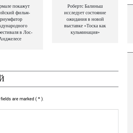
рмале покажут
Робертс Балиньш
ийский фильм-
исследует состояние
триумфатор
ожидания в новой
ждународного
выставке «Тоска как
естиваля в Лос-
кульминация»
Анджелесе
Й
fields are marked ( * ).