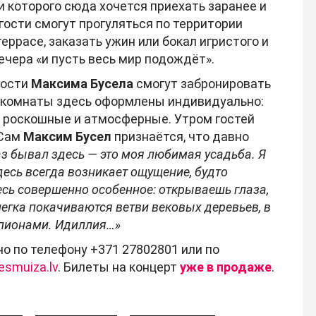
и которого сюда хочется приехать заранее и
гости смогут прогуляться по территории
террасе, заказать ужин или бокал игристого и
ечера «и пусть весь мир подождёт».
гости
Максима Бусела
смогут забронировать
е комнаты здесь оформлены индивидуально:
во роскошные и атмосферные. Утром гостей
 Сам
Максим Бусел
признаётся, что давно
аз бывал здесь — это моя любимая усадьба. Я
Здесь всегда возникает ощущение, будто
есь совершенно особенное: открываешь глаза,
егка покачиваются ветви вековых деревьев, в
 пионами. Идиллия…»
о по телефону +371 27802801 или по
esmuiza.lv
. Билеты на концерт
уже в продаже
.