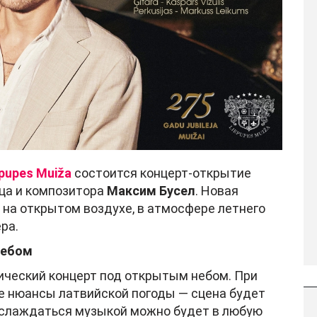
epupes Muiža
состоится концерт-открытие
вца и композитора
Максим
Бусел
. Новая
 на открытом воздухе, в атмосфере летнего
ра.
небом
тический концерт под открытым небом. При
е нюансы латвийской погоды — сцена будет
аслаждаться музыкой можно будет в любую