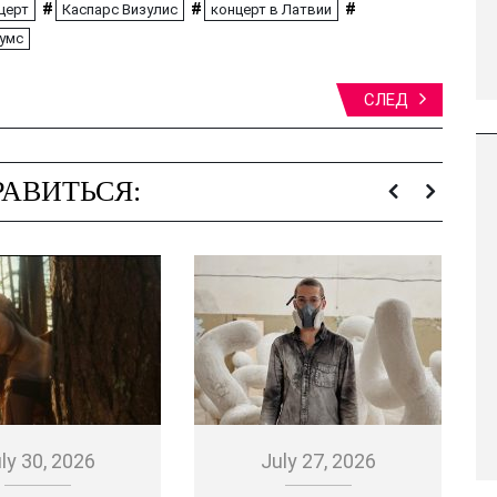
#
#
#
церт
Каспарс Визулис
концерт в Латвии
умс
СЛЕД
АВИТЬСЯ:
ly 30, 2026
July 27, 2026