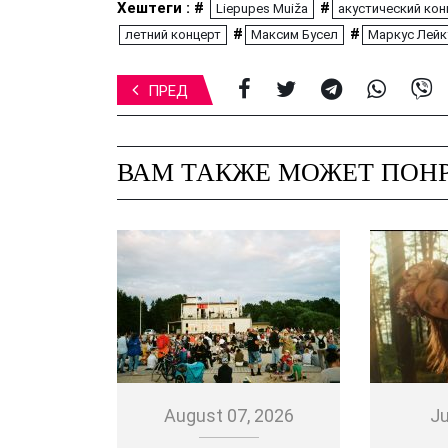
Хештеги : #
#
Liepupes Muiža
акустический кон
#
#
летний концерт
Максим Бусел
Маркус Лейк
ПРЕД
ВАМ ТАКЖЕ МОЖЕТ ПОНР
August 07, 2026
Ju