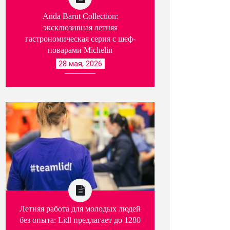
Anda Barut Collection:
эксклюзивная летняя
гастрономическая серия с шеф-
поварами Michelin
28 мая, 2026
Летняя работа для молодых людей
без опыта: Lidl предлагает до 1280