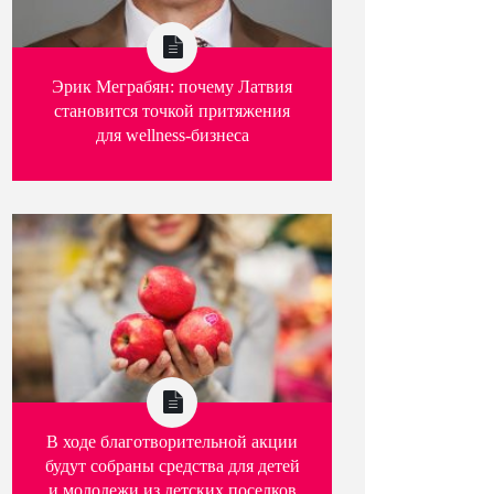
Эрик Меграбян: почему Латвия
становится точкой притяжения
для wellness-бизнеса
В ходе благотворительной акции
будут собраны средства для детей
и молодежи из детских поселков