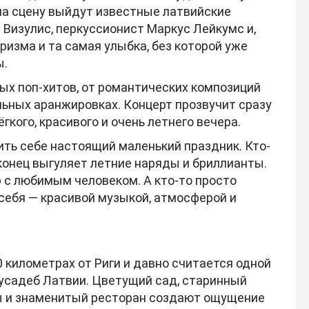
а сцену выйдут известные латвийские
 Визулис
, перкуссионист
Маркус Лейкумс
и,
аризма и та самая улыбка, без которой уже
ы.
вых поп-хитов, от романтических композиций
ьных аранжировках. Концерт прозвучит сразу
гкого, красивого и очень летнего вечера.
ить себе настоящий маленький праздник. Кто-
аконец выгуляет летние наряды и бриллианты.
 с любимым человеком. А кто-то просто
себя — красивой музыкой, атмосферой и
 километрах от Риги и давно считается одной
усадеб Латвии. Цветущий сад, старинный
ры и знаменитый ресторан создают ощущение