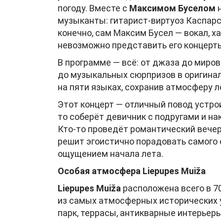
погоду. Вместе с
Максимом
Буселом
н
музыканты: гитарист-виртуоз
Каспарс
конечно, сам Максим Бусел — вокал, х
невозможно представить его концерт
В программе — всё: от джаза до миро
до музыкальных сюрпризов в оригинал
на пяти языках, сохранив атмосферу лё
Этот концерт — отличный повод устро
то соберёт девичник с подругами и н
Кто-то проведёт романтический вечер
решит эгоистично порадовать самого 
ощущением начала лета.
Особая атмосфера Liepupes Muiža
Liepupes Muiža
расположена всего в 70
из самых атмосферных исторических 
парк, террасы, антикварные интерье