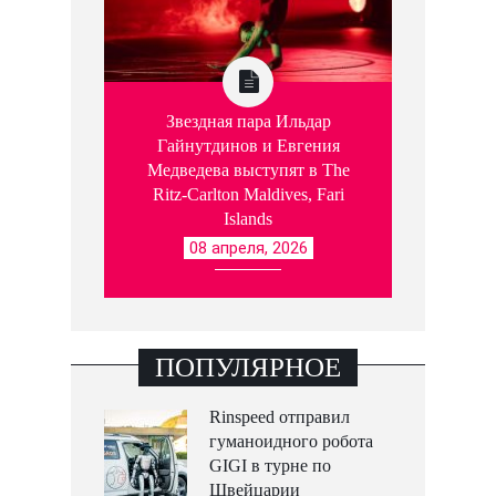
Звездная пара Ильдар
Гайнутдинов и Евгения
Медведева выступят в The
Ritz-Carlton Maldives, Fari
Islands
08 апреля, 2026
ПОПУЛЯРНОЕ
Rinspeed отправил
гуманоидного робота
GIGI в турне по
Швейцарии