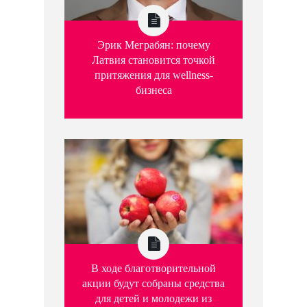
Эрик Меграбян: почему
Латвия становится точкой
притяжения для wellness-
бизнеса
В ходе благотворительной
акции будут собраны средства
для детей и молодежи из