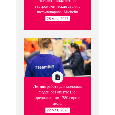
эксклюзивная летняя
гастрономическая серия с
шеф-поварами Michelin
28 мая, 2026
Летняя работа для молодых
людей без опыта: Lidl
предлагает до 1280 евро в
месяц
22 мая, 2026