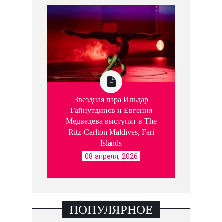
Звездная пара Ильдар
Гайнутдинов и Евгения
Медведева выступят в The
Ritz-Carlton Maldives, Fari
Islands
08 апреля, 2026
ПОПУЛЯРНОЕ