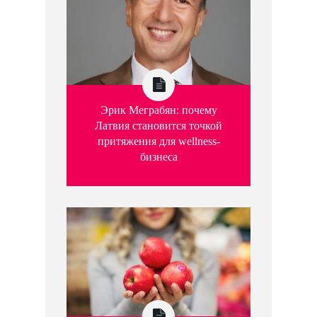
Эрик Меграбян: почему
Латвия становится точкой
притяжения для wellness-
бизнеса