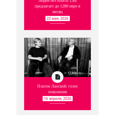
людей без опыта: Lidl
предлагает до 1280 евро в
месяц
22 мая, 2026
Платон Ланской: голос
поколения
16 апреля, 2026