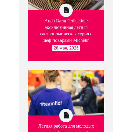
Anda Barut Collection:
эксклюзивная летняя
гастрономическая серия с
шеф-поварами Michelin
28 мая, 2026
Летняя работа для молодых