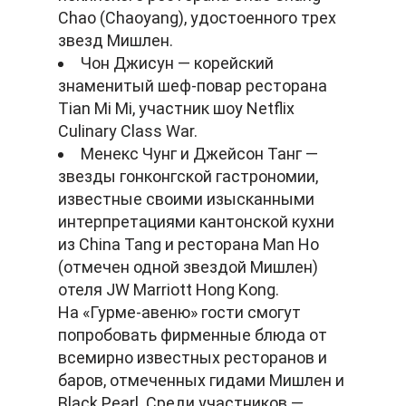
Chao (Chaoyang), удостоенного трех
звезд Мишлен.
Чон Джисун — корейский
знаменитый шеф-повар ресторана
Tian Mi Mi, участник шоу Netflix
Culinary Class War.
Менекс Чунг и Джейсон Танг —
звезды гонконгской гастрономии,
известные своими изысканными
интерпретациями кантонской кухни
из China Tang и ресторана Man Ho
(отмечен одной звездой Мишлен)
отеля JW Marriott Hong Kong.
На «Гурме-авеню» гости смогут
попробовать фирменные блюда от
всемирно известных ресторанов и
баров, отмеченных гидами Мишлен и
Black Pearl. Среди участников —