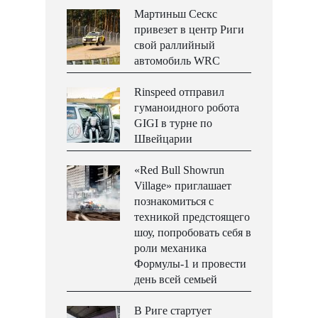
Мартиньш Сескс
привезет в центр Риги
свой раллийный
автомобиль WRC
Rinspeed отправил
гуманоидного робота
GIGI в турне по
Швейцарии
«Red Bull Showrun
Village» приглашает
познакомиться с
техникой предстоящего
шоу, попробовать себя в
роли механика
Формулы-1 и провести
день всей семьей
В Риге стартует