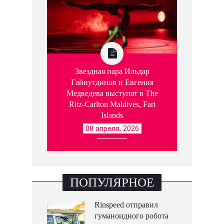
Звездная пара Ильдар
Гайнутдинов и Евгения
Медведева выступят в The
Ritz-Carlton Maldives, Fari
Islands
08 апреля, 2026
ПОПУЛЯРНОЕ
Rinspeed отправил
гуманоидного робота