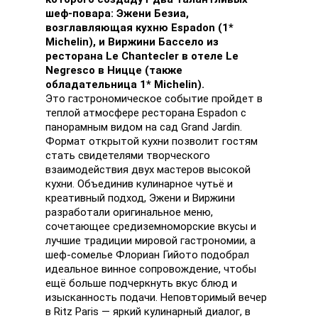
шеф-повара: Эжени Безиа,
возглавляющая кухню Espadon (1*
Michelin), и Виржини Бассело из
ресторана Le Chantecler в отеле Le
Negresco в Ницце (также
обладательница
1*
Michelin).
Это гастрономическое событие пройдет в
теплой атмосфере ресторана Espadon с
панорамным видом на сад Grand Jardin.
Формат открытой кухни позволит гостям
стать свидетелями творческого
взаимодействия двух мастеров высокой
кухни. Объединив кулинарное чутьё и
креативный подход, Эжени и Виржини
разработали оригинальное меню,
сочетающее средиземноморские вкусы и
лучшие традиции мировой гастрономии, а
шеф-сомелье Флориан Гийото подобрал
идеальное винное сопровождение, чтобы
ещё больше подчеркнуть вкус блюд и
изысканность подачи. Неповторимый вечер
в Ritz Paris — яркий кулинарный диалог, в