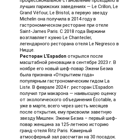
профессиональное становление проходило в
лучших парижских заведениях — Le Crillon, Le
Grand Véfour, Le Bristol, а первую звезду
Michelin она получила в 2014 году в
гастрономическом ресторане при отеле
Saint-James Paris. С 2018 года Виржини
возглавляет кухню Le Chantecler,
легендарного ресторана отеля Le Negresco в
Ницце.
Ресторан L’Espadon
открылся после
масштабной реновации в сентябре 2023 г. В
ноябре его новый шеф-повар Эжени Безиа
была признана «Открытием года»
популярным гастрономическим гидом La
Liste. В феврале 2024 г. ресторан L’Espadon
получил три макарона — наивысшую оценку
от экологического объединения Écotable, а
уже в марте, всего через шесть месяцев
после открытия, ему присвоили заветную
звезду Мишлен. Эжени Безиа – первый шеф-
повар женщина за 125-летнюю историю
гранд-отеля Ritz Paris. Камерный
атмосферный зал рассчитан на 30 посадок.