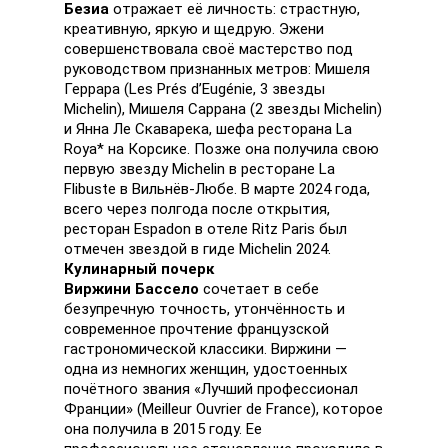
Безиа
отражает её личность: страстную,
креативную, яркую и щедрую. Эжени
совершенствовала своё мастерство под
руководством признанных метров: Мишеля
Геррара (Les Prés d’Eugénie, 3 звезды
Michelin), Мишеля Саррана (2 звезды Michelin)
и Янна Ле Скаварека, шефа ресторана La
Roya* на Корсике. Позже она получила свою
первую звезду Michelin в ресторане La
Flibuste в Вильнёв-Любе. В марте 2024 года,
всего через полгода после открытия,
ресторан Espadon в отеле Ritz Paris был
отмечен звездой в гиде Michelin 2024.
Кулинарный почерк
Виржини
Бассело
сочетает в себе
безупречную точность, утончённость и
современное прочтение французской
гастрономической классики. Виржини —
одна из немногих женщин, удостоенных
почётного звания «Лучший профессионал
Франции» (Meilleur Ouvrier de France), которое
она получила в 2015 году. Ее