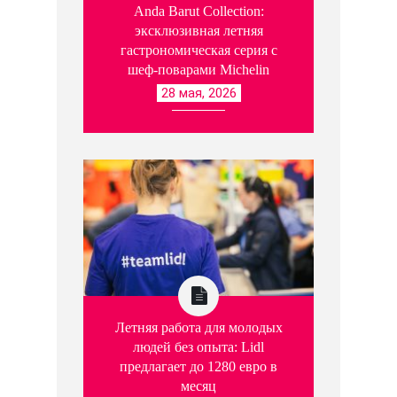
Anda Barut Collection:
эксклюзивная летняя
гастрономическая серия с
шеф-поварами Michelin
28 мая, 2026
Летняя работа для молодых
людей без опыта: Lidl
предлагает до 1280 евро в
месяц