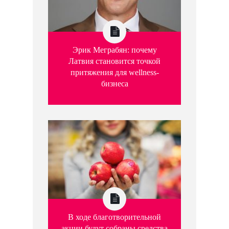
Эрик Меграбян: почему
Латвия становится точкой
притяжения для wellness-
бизнеса
В ходе благотворительной
акции будут собраны средства