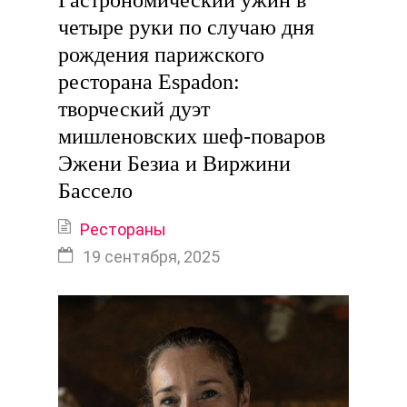
Гастрономический ужин в
четыре руки по случаю дня
рождения парижского
ресторана Espadon:
творческий дуэт
мишленовских шеф-поваров
Эжени Безиа и Виржини
Бассело
Рестораны
19 сентября, 2025