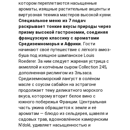
котором переплетаются насыщенные
ароматы, изящные растительные акценты и
виртуозная техника мастеров высокой кухни.
Специальное меню из 7 подач
раскрывает тонкие вкусы природы через
призму высокой гастрономии, соединяя
французскую классику с ароматами
Средиземноморья и Африки.
Гости
начинают своё путешествие с лёгкого амюз-
буша под изящное шампанское Louis
Roederer. За ним следует жареная устрица с
акмеллой и копчёным сыром Collection 245,
дополненная рислингом из Эльзаса.
Средиземноморский лангуст в солёном
масле с соусом сабайон на эстрагоне
продолжает тему деликатного морского
вкуса, которому вторит белое вино с
южного побережья Франции. Центральная
часть ужина обращается к земле и её
ароматам — блюдо из сельдерея, щавеля и
садовых трав, вдохновлённое камерунским
N’dolé, удивляет насыщенностью и