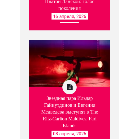
Платон Ланской: голос
поколения
16 апреля, 2026
Звездная пара Ильдар
Гайнутдинов и Евгения
Медведева выступят в The
Ritz-Carlton Maldives, Fari
Islands
08 апреля, 2026