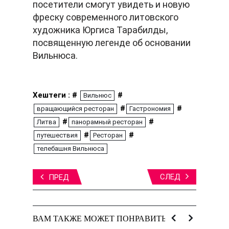
посетители смогут увидеть и новую
фреску современного литовского
художника Юргиса Тарабилды,
посвященную легенде об основании
Вильнюса.
Хештеги : #
#
Вильнюс
#
#
вращающийся ресторан
Гастрономия
#
#
Литва
панорамный ресторан
#
#
путешествия
Ресторан
телебашня Вильнюса
СЛЕД
ПРЕД
ВАМ ТАКЖЕ МОЖЕТ ПОНРАВИТЬСЯ: