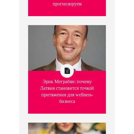
прогнозируем
Эрик Меграбян: почему
Латвия становится точкой
притяжения для wellness-
бизнеса