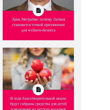
Эрик Меграбян: почему Латвия
становится точкой притяжения
для wellness-бизнеса
В ходе благотворительной акции
будут собраны средства для детей
и молодежи из детских поселков