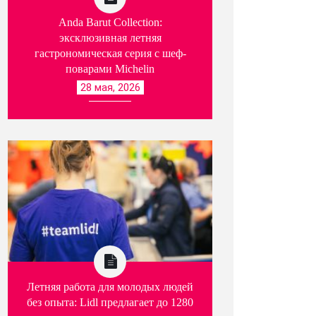
Anda Barut Collection:
эксклюзивная летняя
гастрономическая серия с шеф-
поварами Michelin
28 мая, 2026
Летняя работа для молодых людей
без опыта: Lidl предлагает до 1280