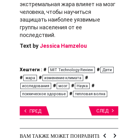
экстремальная жара влияет на мозг
человека, чтобы научиться
защищать наиболее уязвимые
группы населения от ее
последствий.
Text by
Jessica Hamzelou
Хештеги : #
#
MIT Technology Review
Дети
#
#
#
жара
изменение климата
#
#
#
исследования
мозг
Наука
#
психическое здоровье
тепловая волна
СЛЕД
ПРЕД
ВАМ ТАКЖЕ МОЖЕТ ПОНРАВИТЬСЯ: