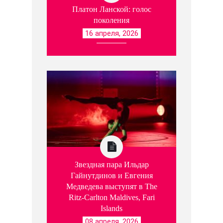
Платон Ланской: голос
поколения
16 апреля, 2026
Звездная пара Ильдар
Гайнутдинов и Евгения
Медведева выступят в The
Ritz-Carlton Maldives, Fari
Islands
08 апреля, 2026