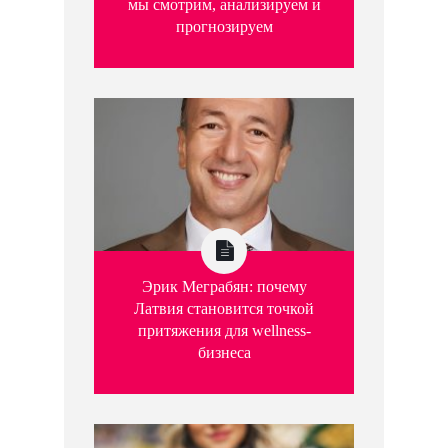
мы смотрим, анализируем и
прогнозируем
Эрик Меграбян: почему
Латвия становится точкой
притяжения для wellness-
бизнеса