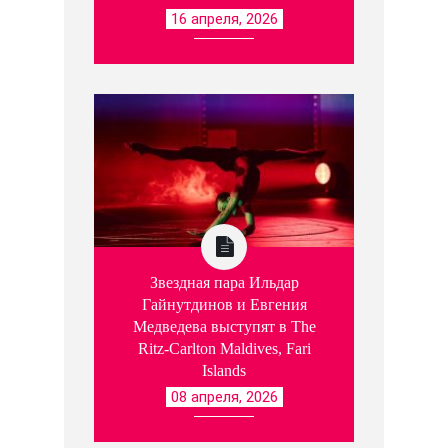
16 апреля, 2026
Звездная пара Ильдар
Гайнутдинов и Евгения
Медведева выступят в The
Ritz-Carlton Maldives, Fari
Islands
08 апреля, 2026