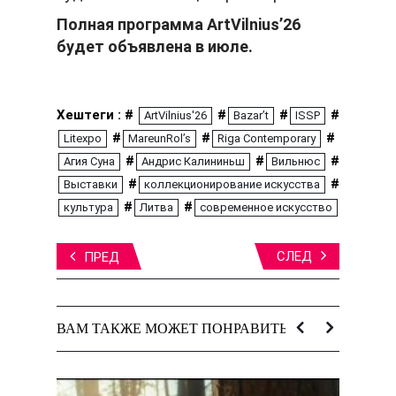
Полная программа ArtVilnius’26
будет объявлена в июле.
Хештеги : #
#
#
#
ArtVilnius'26
Bazar’t
ISSP
#
#
#
Litexpo
MareunRol’s
Riga Contemporary
#
#
#
Агия Суна
Андрис Калининьш
Вильнюс
#
#
Выставки
коллекционирование искусства
#
#
культура
Литва
современное искусство
СЛЕД
ПРЕД
ВАМ ТАКЖЕ МОЖЕТ ПОНРАВИТЬСЯ: