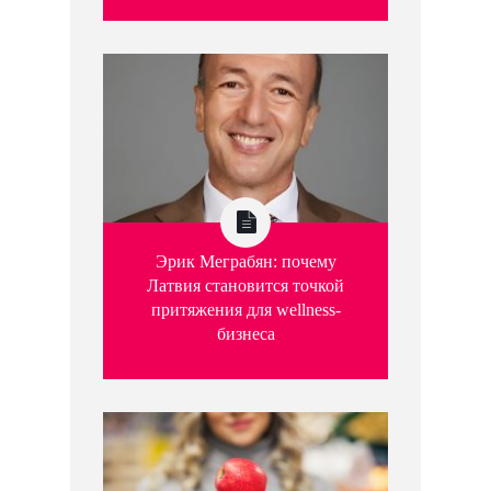
Эрик Меграбян: почему
Латвия становится точкой
притяжения для wellness-
бизнеса