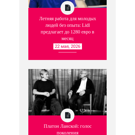
Летняя работа для молодых
людей без опыта: Lidl
предлагает до 1280 евро в
месяц
22 мая, 2026
Платон Ланской: голос
поколения