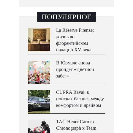
ПОПУЛЯРНОЕ
La Réserve Firenze:
жизнь во
флорентийском
палаццо XV века
В Юрмале снова
пройдет «Цветной
забег»
CUPRA Raval: в
поисках баланса между
комфортом и драйвом
TAG Heuer Carrera
Chronograph x Team