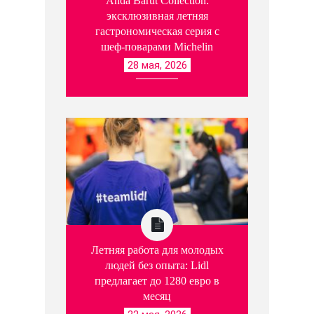
Anda Barut Collection:
эксклюзивная летняя
гастрономическая серия с
шеф-поварами Michelin
28 мая, 2026
Летняя работа для молодых
людей без опыта: Lidl
предлагает до 1280 евро в
месяц