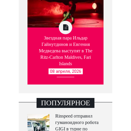
Звездная пара Ильдар
Гайнутдинов и Евгения
Медведева выступят в The
Ritz-Carlton Maldives, Fari
Islands
08 апреля, 2026
ПОПУЛЯРНОЕ
Rinspeed отправил
гуманоидного робота
GIGI в турне по