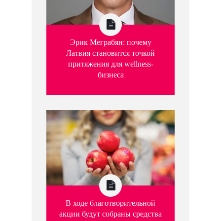
Эрик Меграбян: почему
Латвия становится точкой
притяжения для wellness-
бизнеса
В ходе благотворительной
акции будут собраны средства