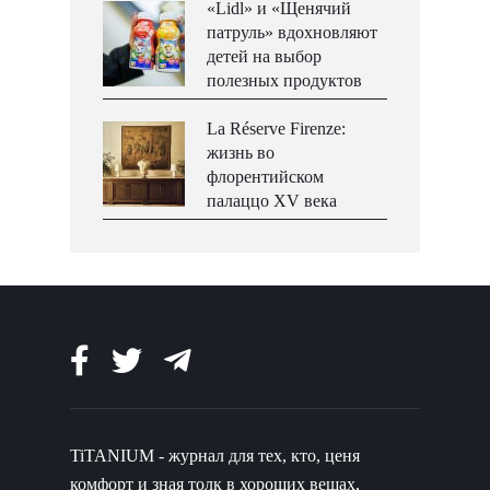
«Lidl» и «Щенячий
патруль» вдохновляют
детей на выбор
полезных продуктов
La Réserve Firenze:
жизнь во
флорентийском
палаццо XV века
TiTANIUM - журнал для тех, кто, ценя
комфорт и зная толк в хороших вещах,