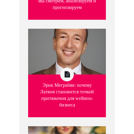
мы смотрим, анализируем и
прогнозируем
Эрик Меграбян: почему
Латвия становится точкой
притяжения для wellness-
бизнеса