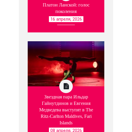
Платон Ланской: голос
поколения
16 апреля, 2026
Звездная пара Ильдар
Гайнутдинов и Евгения
Медведева выступят в The
Ritz-Carlton Maldives, Fari
Islands
08 апреля, 2026