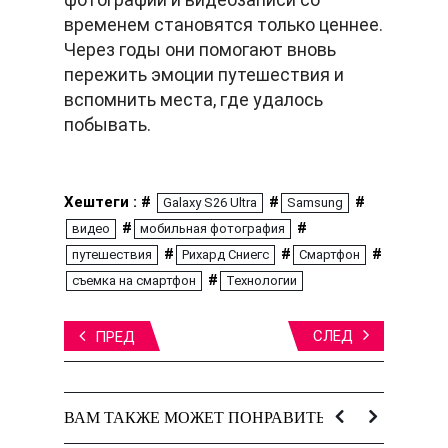
временем становятся только ценнее.
Через годы они помогают вновь
пережить эмоции путешествия и
вспомнить места, где удалось
побывать.
Хештеги : #
#
#
Galaxy S26 Ultra
Samsung
#
#
видео
мобильная фотография
#
#
#
путешествия
Рихард Сниегс
Смартфон
#
съемка на смартфон
Технологии
СЛЕД
ПРЕД
ВАМ ТАКЖЕ МОЖЕТ ПОНРАВИТЬСЯ: