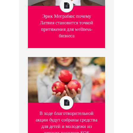
Эрик Меграбян: почему
Латвия становится точкой
притяжения для wellness-
бизнеса
В ходе благотворительной
акции будут собраны средства
для детей и молодежи из
детских поселков SOS