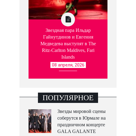
Звездная пара Ильдар
Гайнутдинов и Евгения
Медведева выступят в The
Ritz-Carlton Maldives, Fari
Islands
08 апреля, 2026
ПОПУЛЯРНОЕ
Звезды мировой сцены
соберутся в Юрмале на
праздничном концерте
GALA GALANTE