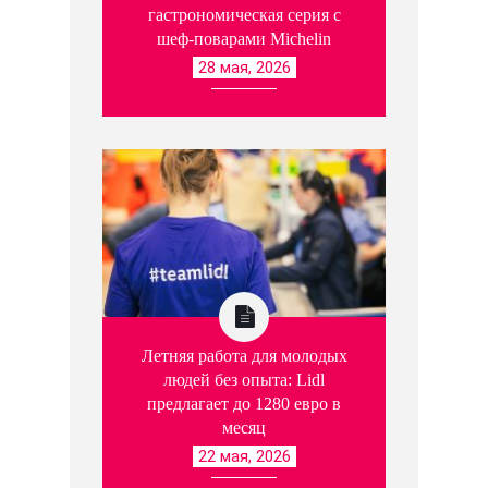
гастрономическая серия с
шеф-поварами Michelin
28 мая, 2026
Летняя работа для молодых
людей без опыта: Lidl
предлагает до 1280 евро в
месяц
22 мая, 2026