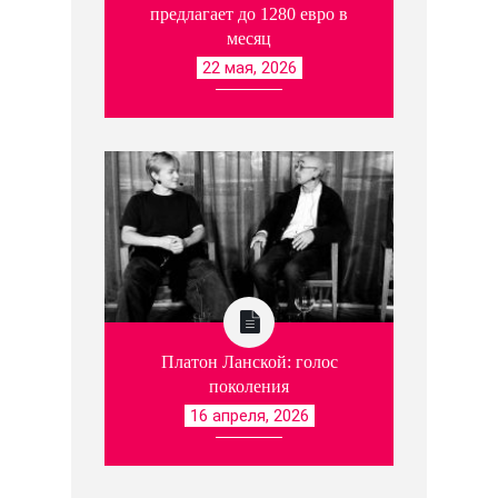
предлагает до 1280 евро в
месяц
22 мая, 2026
Платон Ланской: голос
поколения
16 апреля, 2026