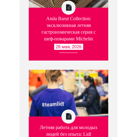
Anda Barut Collection:
эксклюзивная летняя
гастрономическая серия с
шеф-поварами Michelin
28 мая, 2026
Летняя работа для молодых
людей без опыта: Lidl