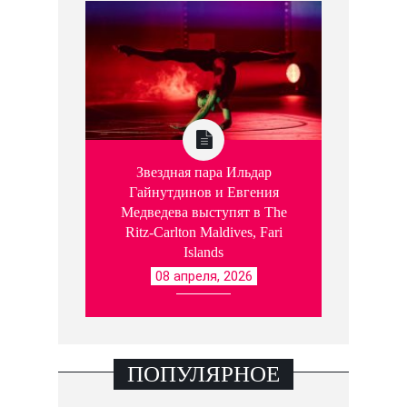
Звездная пара Ильдар
Гайнутдинов и Евгения
Медведева выступят в The
Ritz-Carlton Maldives, Fari
Islands
08 апреля, 2026
ПОПУЛЯРНОЕ