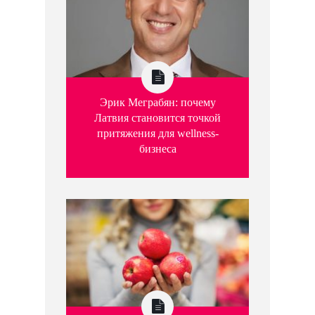
Эрик Меграбян: почему
Латвия становится точкой
притяжения для wellness-
бизнеса