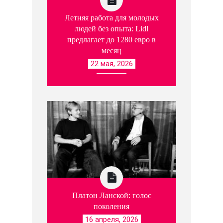
Летняя работа для молодых
людей без опыта: Lidl
предлагает до 1280 евро в
месяц
22 мая, 2026
Платон Ланской: голос
поколения
16 апреля, 2026