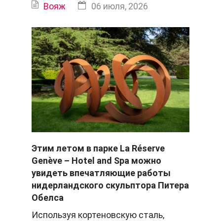
Вояж
06 июля, 2026
Этим летом в парке
La
Re
serve
Gene
ve
–
Hotel
and
Spa
можно
увидеть впечатляющие работы
нидерландского скульптора Питера
Обелса
Используя кортеновскую сталь,