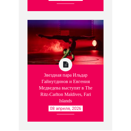
Звездная пара Ильдар
Гайнутдинов и Евгения
Медведева выступят в The
Ritz-Carlton Maldives, Fari
Islands
08 апреля, 2026