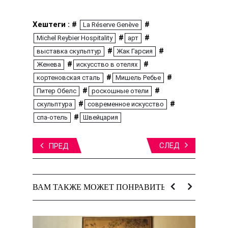
Хештеги : #
#
La Réserve Genève
#
#
Michel Reybier Hospitality
арт
#
#
выставка скульптур
Жак Гарсия
#
#
Женева
искусство в отелях
#
#
кортеновская сталь
Мишель Ребье
#
#
Питер Обелс
роскошные отели
#
#
скульптура
современное искусство
#
спа-отель
Швейцария
СЛЕД
ПРЕД
ВАМ ТАКЖЕ МОЖЕТ ПОНРАВИТЬСЯ: