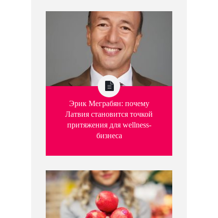
Эрик Меграбян: почему
Латвия становится точкой
притяжения для wellness-
бизнеса