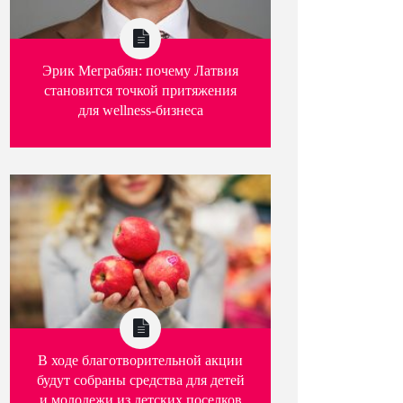
Эрик Меграбян: почему Латвия
становится точкой притяжения
для wellness-бизнеса
В ходе благотворительной акции
будут собраны средства для детей
и молодежи из детских поселков