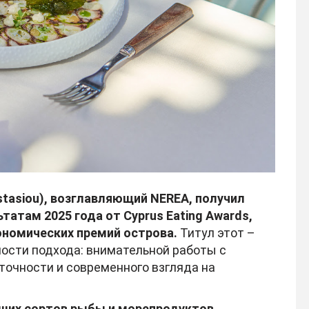
stasiou), возглавляющий NEREA, получил
ьтатам 2025 года от Cyprus Eating Awards,
ономических премий острова.
Титул этот –
елости подхода: внимательной работы с
точности и современного взгляда на
ших сортов рыбы и морепродуктов,