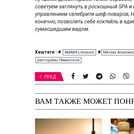
советуем заглянуть в роскошный
SPA
и 
управлением селебрити шеф-поваров, Н
конечно, позволить себе коктейль в ед
сумасшедшим видом.
Хештеги : #
#
AMARA Limassol
Nikolas Anastasi
рестораны Лимассола
ПРЕД
ВАМ ТАКЖЕ МОЖЕТ ПОНР