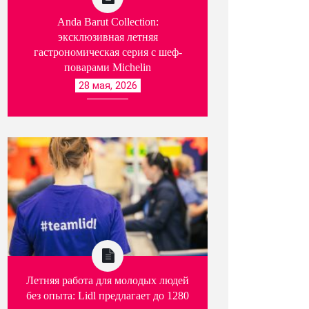
Anda Barut Collection:
эксклюзивная летняя
гастрономическая серия с шеф-
поварами Michelin
28 мая, 2026
Летняя работа для молодых людей
без опыта: Lidl предлагает до 1280