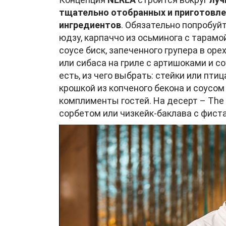
тщательно отобранных и приготовле
ингредиентов
. Обязательно попробуйт
юдзу, карпаччо из осьминога с тарамо
соусе биск, запеченного групера в оре
или сибаса на гриле с артишоками и 
есть, из чего выбрать: стейки или пти
крошкой из копченого бекона и соусо
комплименты гостей. На десерт – Th
сорбетом или чизкейк-баклава с фи