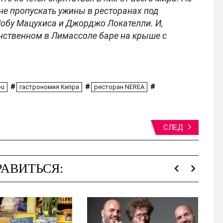
не пропускать ужины в ресторанах под
обу Мацухиса и Джорджо Локателли. И,
инственном в Лимассоле баре на крыше с
#
#
#
ou
гастрономия Кипра
ресторан NEREA
СЛЕД
АВИТЬСЯ: