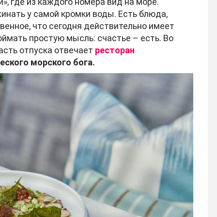
, где из каждого номера вид на море.
инать у самой кромки воды. Есть блюда,
твенное, что сегодня действительно имеет
оймать простую мысль: счастье – есть. Во
асть отпуска отвечает
ресторан
еского морского бога.