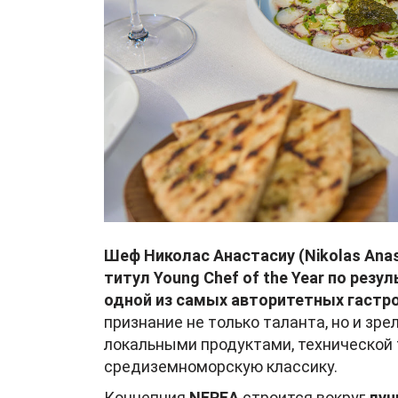
Шеф Николас Анастасиу (Nikolas Ana
титул Young Chef of the Year по резул
одной из самых авторитетных гастр
признание не только таланта, но и зр
локальными продуктами, технической 
средиземноморскую классику.
Концепция
NEREA
строится вокруг
луч