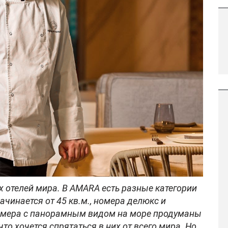
х отелей мира. В
AMARA
есть разные категории
чинается от 45 кв.м., номера делюкс и
Номера с панорамным видом на море продуманы
о хочется спрятаться в них от всего мира. Но