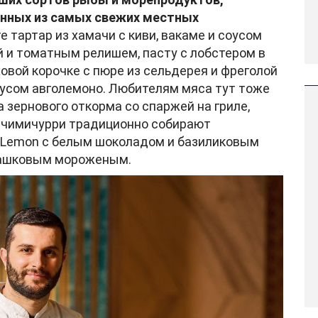
нных из самых свежих местных
е тартар из хамачи с киви, вакаме и соусом
й и томатным релишем, пасту с лобстером в
ховой корочке с пюре из сельдерея и фреголой
соусом авголемоно. Любителям мяса тут тоже
ца зернового откорма со спаржей на гриле,
м чимичурри традиционно собирают
e Lemon с белым шоколадом и базиликовым
сташковым мороженым.