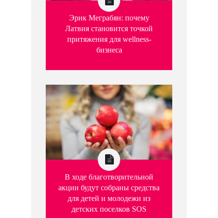
Эрик Меграбян: почему
Латвия становится точкой
притяжения для wellness-
бизнеса
В ходе благотворительной
акции будут собраны средства
для детей и молодежи из
детских поселков SOS