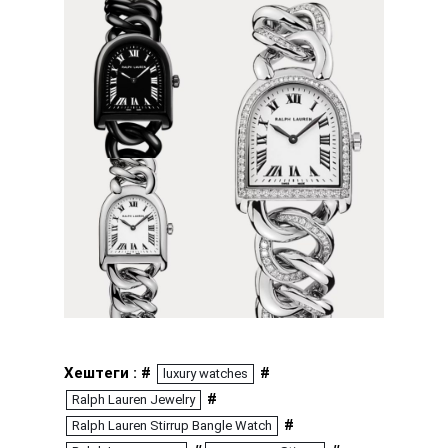
Хештеги : #
#
luxury watches
#
Ralph Lauren Jewelry
#
Ralph Lauren Stirrup Bangle Watch