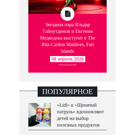
Звездная пара Ильдар
Гайнутдинов и Евгения
Медведева выступят в The
Ritz-Carlton Maldives, Fari
Islands
08 апреля, 2026
ПОПУЛЯРНОЕ
«Lidl» и «Щенячий
патруль» вдохновляют
детей на выбор
полезных продуктов