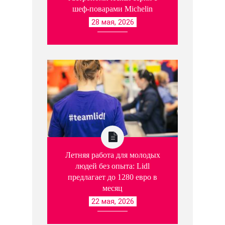
шеф-поварами Michelin
28 мая, 2026
Летняя работа для молодых
людей без опыта: Lidl
предлагает до 1280 евро в
месяц
22 мая, 2026