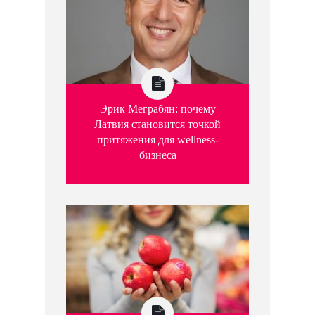
Эрик Меграбян: почему
Латвия становится точкой
притяжения для wellness-
бизнеса