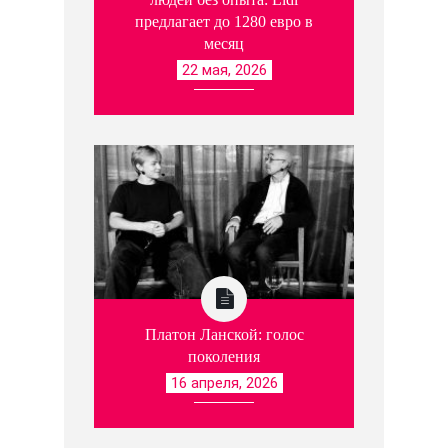
предлагает до 1280 евро в
месяц
22 мая, 2026
Платон Ланской: голос
поколения
16 апреля, 2026