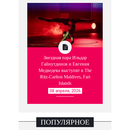
Звездная пара Ильдар
Гайнутдинов и Евгения
Медведева выступят в The
Ritz-Carlton Maldives, Fari
Islands
08 апреля, 2026
ПОПУЛЯРНОЕ