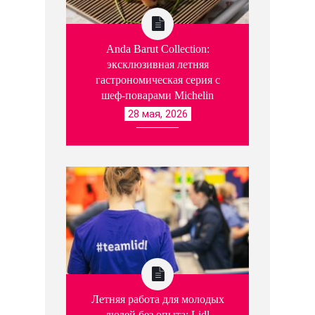
Anda Barut Collection:
эксклюзивная летняя
гастрономическая серия с
шеф-поварами Michelin
28 мая, 2026
Летняя работа для молодых
людей без опыта: Lidl