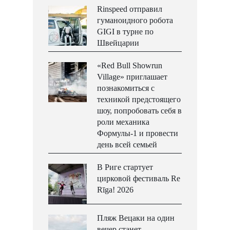
Rinspeed отправил
гуманоидного робота
GIGI в турне по
Швейцарии
«Red Bull Showrun
Village» приглашает
познакомиться с
техникой предстоящего
шоу, попробовать себя в
роли механика
Формулы-1 и провести
день всей семьей
В Риге стартует
цирковой фестиваль Re
Rīga! 2026
Пляж Вецаки на один
вечер станет