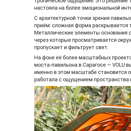
тропическое ощущение. Это решение 
настояла на более эмоциональной ин
С архитектурной точки зрения павиль
приём: сложная форма раскрывается т
Металлические элементы основания сх
через которые просматривается окру
пропускает и фильтрует свет.
На фоне её более масштабных проекто
моста-павильона в Сарагосе — VOLU 
именно в этом масштабе становится о
работала с ощущением пространства 