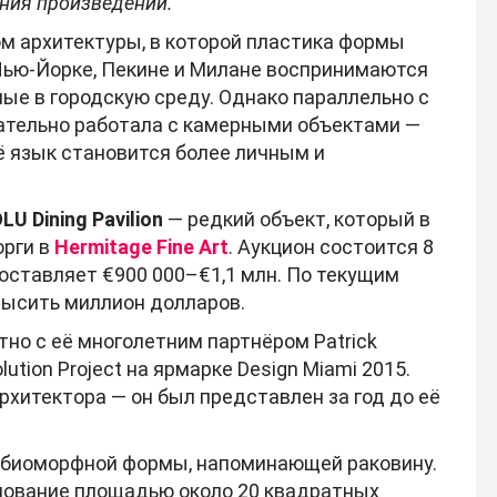
ния произведении.
м архитектуры, в которой пластика формы
 Нью-Йорке, Пекине и Милане воспринимаются
ые в городскую среду. Однако параллельно с
тельно работала с камерными объектами —
ё язык становится более личным и
LU Dining Pavilion
— редкий объект, который в
орги в
Hermitage Fine Art
. Аукцион состоится 8
составляет €900 000–€1,1 млн. По текущим
высить миллион долларов.
но с её многолетним партнёром Patrick
tion Project на ярмарке Design Miami 2015.
рхитектора — он был представлен за год до её
г биоморфной формы, напоминающей раковину.
нование площадью около 20 квадратных