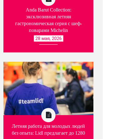
Anda Barut Collection:
эксклюзивная летняя
гастрономическая серия с шеф-
поварами Michelin
28 мая, 2026
Летняя работа для молодых людей
без опыта: Lidl предлагает до 1280