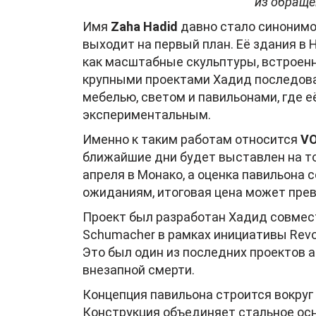
из обраще
Имя
Zaha Hadid
давно стало синонимо
выходит на первый план. Её здания в
как масштабные скульптуры, встроенн
крупными проектами Хадид последова
мебелью, светом и павильонами, где е
экспериментальным.
Именно к таким работам относится
VO
ближайшие дни будет выставлен на т
апреля в Монако, а оценка павильона 
ожиданиям, итоговая цена может пре
Проект был разработан Хадид совмест
Schumacher в рамках инициативы Revolu
Это был один из последних проектов а
внезапной смерти.
Концепция павильона строится вокру
Конструкция объединяет стальное ос