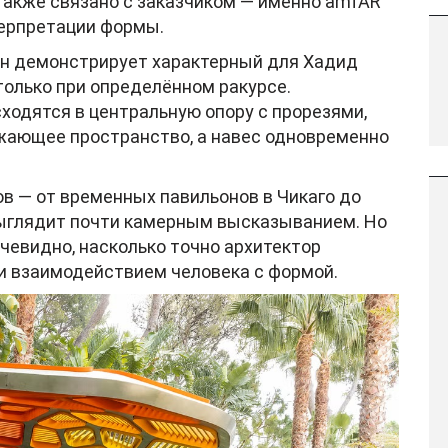
также связано с заказчиком — именно amfAR
терпретации формы.
он демонстрирует характерный для Хадид
олько при определённом ракурсе.
одятся в центральную опору с прорезями,
жающее пространство, а навес одновременно
в — от временных павильонов в Чикаго до
выглядит почти камерным высказыванием. Но
чевидно, насколько точно архитектор
и взаимодействием человека с формой.