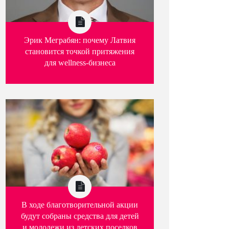
Эрик Меграбян: почему Латвия
становится точкой притяжения
для wellness-бизнеса
В ходе благотворительной акции
будут собраны средства для детей
и молодежи из детских поселков