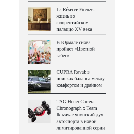
La Réserve Firenze:
жизнь во
флорентийском
палаццо XV века
В Юрмале снова
пройдет «Цветной
забег»
CUPRA Raval: в
поисках баланса между
комфортом и драйвом
TAG Heuer Carrera
Chronograph x Team
Ikuzawa: японский дух
автоспорта в новой
лимитированной серии