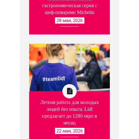
гастрономическая серия с
шеф-поварами Michelin
28 мая, 2026
Летняя работа для молодых
людей без опыта: Lidl
предлагает до 1280 евро в
месяц
22 мая, 2026