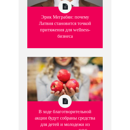
Эрик Меграбян: почему
Латвия становится точкой
притяжения для wellness-
бизнеса
В ходе благотворительной
акции будут собраны средства
для детей и молодежи из