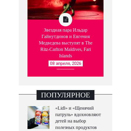
Звездная пара Ильдар
Гайнутдинов и Евгения
Медведева выступят в The
Ritz-Carlton Maldives, Fari
Islands
08 апреля, 2026
ПОПУЛЯРНОЕ
«Lidl» и «Щенячий
патруль» вдохновляют
детей на выбор
полезных продуктов