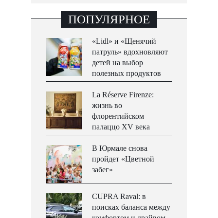
ПОПУЛЯРНОЕ
«Lidl» и «Щенячий
патруль» вдохновляют
детей на выбор
полезных продуктов
La Réserve Firenze:
жизнь во
флорентийском
палаццо XV века
В Юрмале снова
пройдет «Цветной
забег»
CUPRA Raval: в
поисках баланса между
комфортом и драйвом