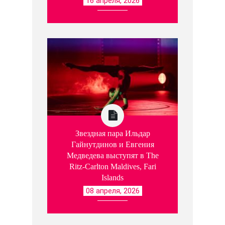
16 апреля, 2026
Звездная пара Ильдар
Гайнутдинов и Евгения
Медведева выступят в The
Ritz-Carlton Maldives, Fari
Islands
08 апреля, 2026