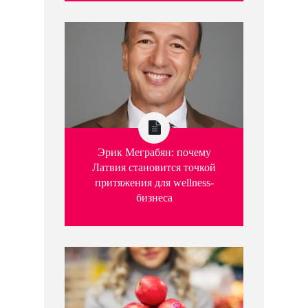
Эрик Меграбян: почему
Латвия становится точкой
притяжения для wellness-
бизнеса