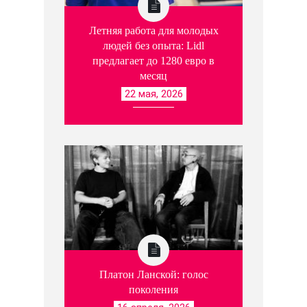
Летняя работа для молодых
людей без опыта: Lidl
предлагает до 1280 евро в
месяц
22 мая, 2026
Платон Ланской: голос
поколения