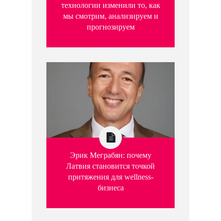
технологии изменили то, как
мы смотрим, анализируем и
прогнозируем
Эрик Меграбян: почему
Латвия становится точкой
притяжения для wellness-
бизнеса