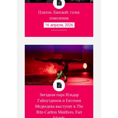
Платон Ланской: голос
поколения
16 апреля, 2026
Звездная пара Ильдар
Гайнутдинов и Евгения
Медведева выступят в The
Ritz-Carlton Maldives, Fari
Islands