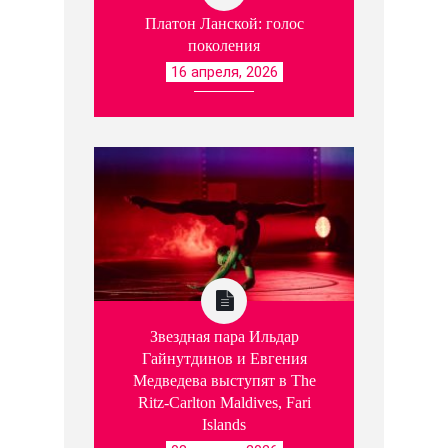
Платон Ланской: голос
поколения
16 апреля, 2026
Звездная пара Ильдар
Гайнутдинов и Евгения
Медведева выступят в The
Ritz-Carlton Maldives, Fari
Islands