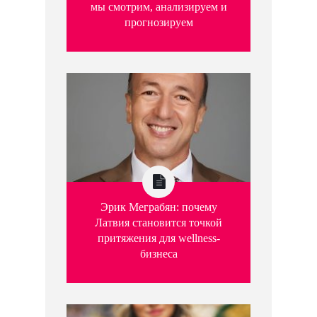
мы смотрим, анализируем и
прогнозируем
Эрик Меграбян: почему
Латвия становится точкой
притяжения для wellness-
бизнеса