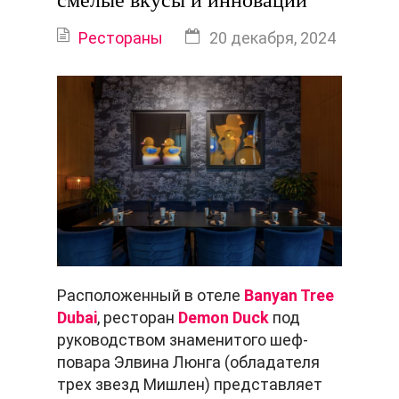
смелые вкусы и инновации
Рестораны
20 декабря, 2024
Расположенный в отеле
Banyan Tree
Dubai
, ресторан
Demon Duck
под
руководством знаменитого шеф-
повара Элвина Люнга (обладателя
трех звезд Мишлен) представляет