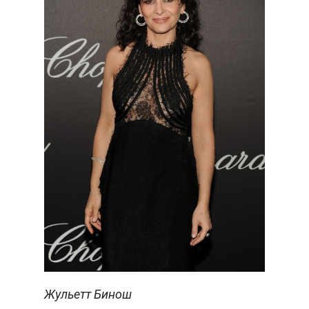
Жульетт Бинош