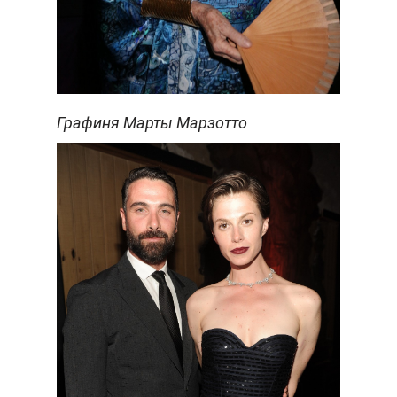
Графиня Марты Марзотто