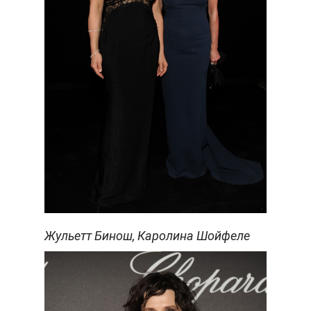
Жульетт Бинош, Каролина Шойфеле