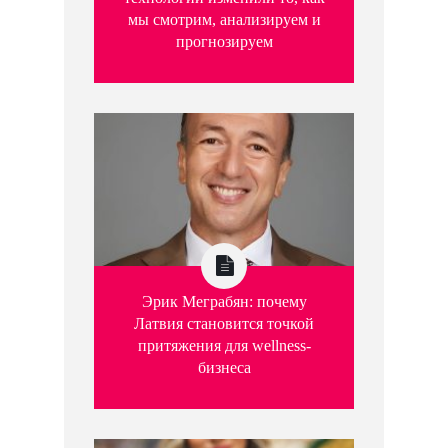
мы смотрим, анализируем и
прогнозируем
Эрик Меграбян: почему
Латвия становится точкой
притяжения для wellness-
бизнеса