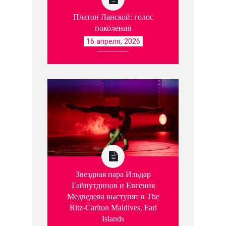
Платон Ланской: голос
поколения
16 апреля, 2026
Звездная пара Ильдар
Гайнутдинов и Евгения
Медведева выступят в The
Ritz-Carlton Maldives, Fari
Islands