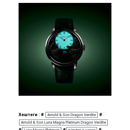
Хештеги : #
#
Arnold & Son Dragon Verdite
Arnold & Son Luna Magna Platinum Dragon Verdite
#
#
#
Luna Magna Platinum
вердит в часах