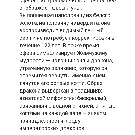
сфера с астрономической точностью
отображает фазы Луны.
Выполненная наполовину из белого
золота, наполовину из вердита, она
воспроизводит видимый лунный
серп и не потребует корректировки в
течение 122 лет. В то же время
сфера символизирует Жемчужину
мудрости — источник силы дракона,
утраченную реликвию, которую он
стремится вернуть. Именно к ней
тянутся его острые когти. Образ
дракона выдержан в традициях
азиатской мифологии: бескрылый,
связанный с водной стихией, с пятью
когтями на каждой лапе — знаком
принадлежности к роду
императорских драконов.