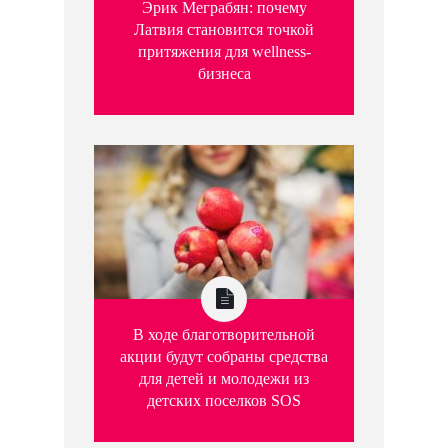
Эрик Меграбян: почему
Латвия становится точкой
притяжения для wellness-
бизнеса
В ходе благотворительной
акции будут собраны средства
для детей и молодежи из
детских поселков SOS