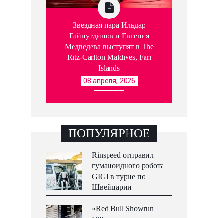
Звездная пара Ильдар
Гайнутдинов и Евгения
Медведева выступят в The
Ritz-Carlton Maldives, Fari
Islands
08 апреля, 2026
ПОПУЛЯРНОЕ
Rinspeed отправил
гуманоидного робота
GIGI в турне по
Швейцарии
«Red Bull Showrun