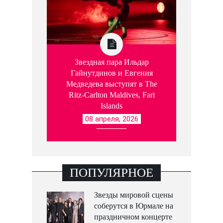
Звездная пара Ильдар
Гайнутдинов и Евгения
Медведева выступят в The
Ritz-Carlton Maldives, Fari
Islands
08 апреля, 2026
ПОПУЛЯРНОЕ
Звезды мировой сцены
соберутся в Юрмале на
праздничном концерте