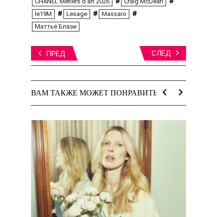
#
#
CHANEL Métiers d’art 2026
Craig McDean
#
#
#
le19M
Lesage
Massaro
Маттьё Блази
СЛЕД
ПРЕД
ВАМ ТАКЖЕ МОЖЕТ ПОНРАВИТЬСЯ: