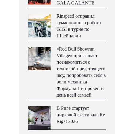
GALA GALANTE
Rinspeed отправил
гуманоидного робота
GIGI в турне по
Швейцарии
«Red Bull Showrun
Village» приглашает
познакомиться с
техникой предстоящего
шоу, попробовать себя в
роли механика
Формулы-1 и провести
день всей семьей
В Риге стартует
цирковой фестиваль Re
Rīga! 2026