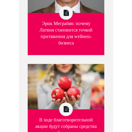
Эрик Меграбян: почему
Латвия становится точкой
притяжения для wellness-
бизнеса
В ходе благотворительной
акции будут собраны средства