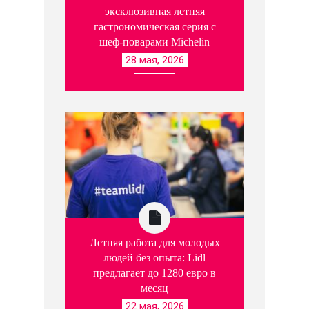
эксклюзивная летняя
гастрономическая серия с
шеф-поварами Michelin
28 мая, 2026
Летняя работа для молодых
людей без опыта: Lidl
предлагает до 1280 евро в
месяц
22 мая, 2026