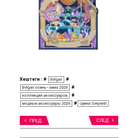
Хештеги : #
#
Bvlgari
#
Bvlgari осень–зима 2026
#
коллекция аксессуаров
#
модные аксессуары 2026
сумки Serpenti
СЛЕД
ПРЕД