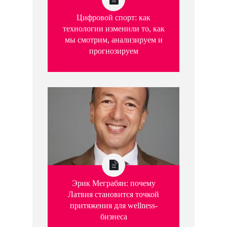
Цифровой спорт: как
технологии изменили то, как
мы смотрим, анализируем и
прогнозируем
Эрик Меграбян: почему
Латвия становится точкой
притяжения для wellness-
бизнеса