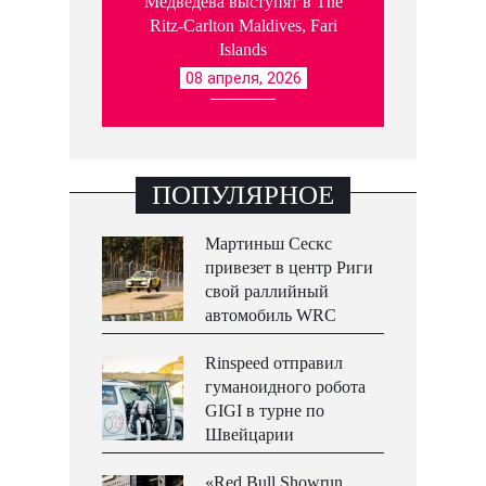
Медведева выступят в The
Ritz-Carlton Maldives, Fari
Islands
08 апреля, 2026
ПОПУЛЯРНОЕ
Мартиньш Сескс
привезет в центр Риги
свой раллийный
автомобиль WRC
Rinspeed отправил
гуманоидного робота
GIGI в турне по
Швейцарии
«Red Bull Showrun