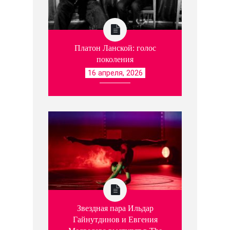
Платон Ланской: голос
поколения
16 апреля, 2026
Звездная пара Ильдар
Гайнутдинов и Евгения