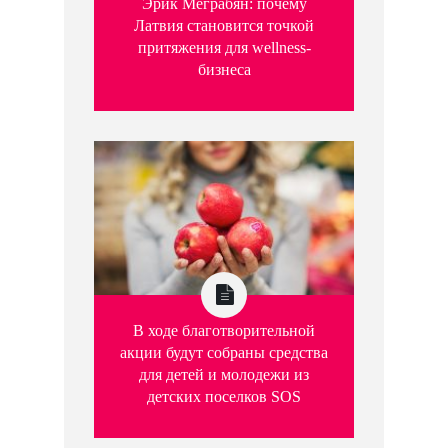
Эрик Меграбян: почему
Латвия становится точкой
притяжения для wellness-
бизнеса
В ходе благотворительной
акции будут собраны средства
для детей и молодежи из
детских поселков SOS