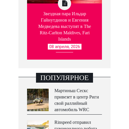
Звездная пара Ильдар
Гайнутдинов и Евгения
Медведева выступят в The
Ritz-Carlton Maldives, Fari
Islands
08 апреля, 2026
ПОПУЛЯРНОЕ
Мартиньш Сескс
привезет в центр Риги
свой раллийный
автомобиль WRC
Rinspeed отправил
гуманоидного робота