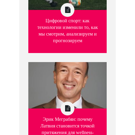
Цифровой спорт: как
технологии изменили то, как
мы смотрим, анализируем и
прогнозируем
Эрик Меграбян: почему
Латвия становится точкой
притяжения для wellness-