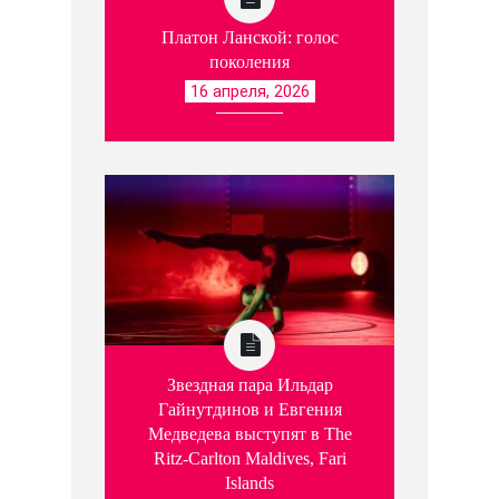
Платон Ланской: голос
поколения
16 апреля, 2026
Звездная пара Ильдар
Гайнутдинов и Евгения
Медведева выступят в The
Ritz-Carlton Maldives, Fari
Islands