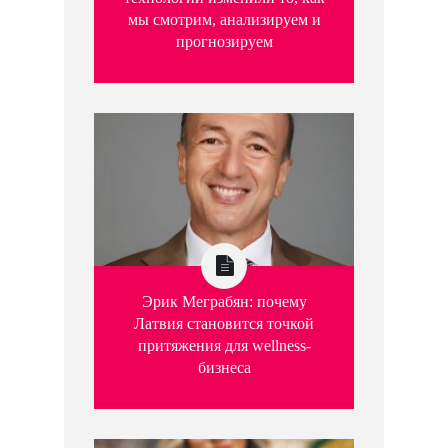
мы смотрим, анализируем и
прогнозируем
Эрик Меграбян: почему
Латвия становится точкой
притяжения для wellness-
бизнеса