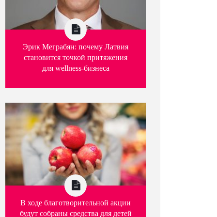
Эрик Меграбян: почему Латвия
становится точкой притяжения
для wellness-бизнеса
В ходе благотворительной акции
будут собраны средства для детей