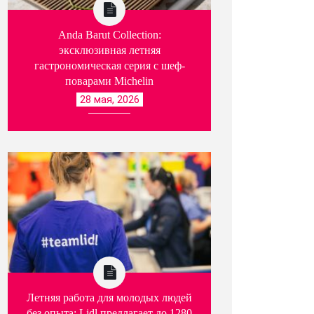
Anda Barut Collection:
эксклюзивная летняя
гастрономическая серия с шеф-
поварами Michelin
28 мая, 2026
Летняя работа для молодых людей
без опыта: Lidl предлагает до 1280