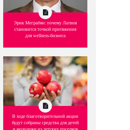
Эрик Меграбян: почему Латвия
становится точкой притяжения
для wellness-бизнеса
В ходе благотворительной акции
будут собраны средства для детей
и молодежи из детских поселков