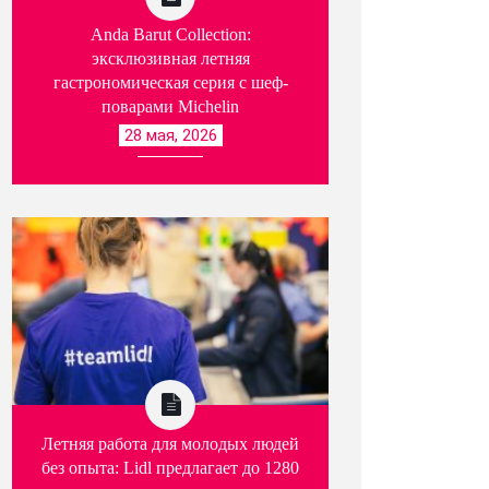
Anda Barut Collection:
эксклюзивная летняя
гастрономическая серия с шеф-
поварами Michelin
28 мая, 2026
Летняя работа для молодых людей
без опыта: Lidl предлагает до 1280