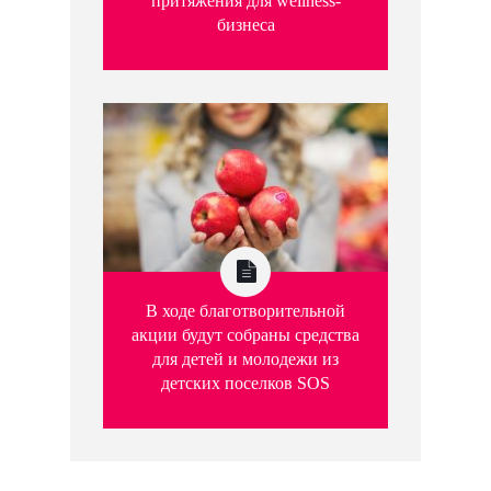
притяжения для wellness-
бизнеса
В ходе благотворительной
акции будут собраны средства
для детей и молодежи из
детских поселков SOS