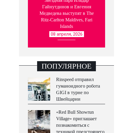
Звездная пара Ильдар
Гайнутдинов и Евгения
Медведева выступят в The
Ritz-Carlton Maldives, Fari
Islands
08 апреля, 2026
ПОПУЛЯРНОЕ
Rinspeed отправил
гуманоидного робота
GIGI в турне по
Швейцарии
«Red Bull Showrun
Village» приглашает
познакомиться с
техникой предстоящего