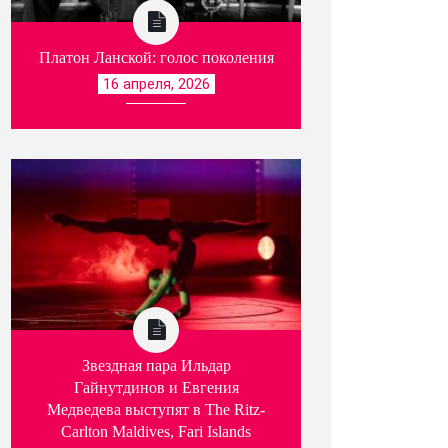
Платон Ланской: голос поколения
16 апреля, 2026
Звездная пара Ильдар
Гайнутдинов и Евгения
Медведева выступят в The Ritz-
Carlton Maldives, Fari Islands