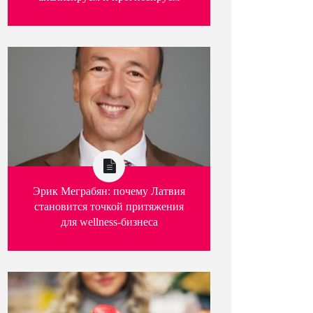
Эрик Меграбян: почему Латвия
становится точкой притяжения
для wellness-бизнеса