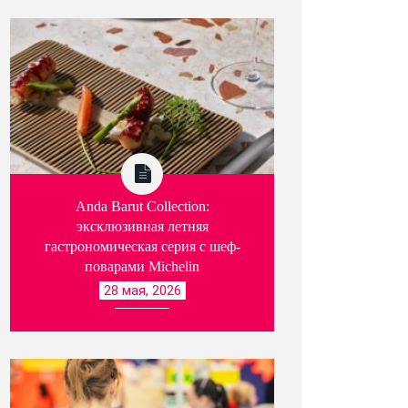
Anda Barut Collection:
эксклюзивная летняя
гастрономическая серия с шеф-
поварами Michelin
28 мая, 2026