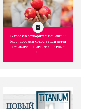
В ходе благотворительной акции
будут собраны средства для детей
и молодежи из детских поселков
SOS