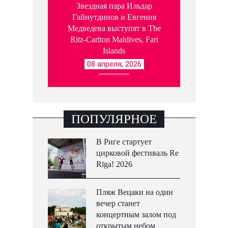
Звездная пара Ильдар
Гайнутдинов и Евгения
Медведева выступят в The
Ritz-Carlton Maldives, Fari
Islands
08 апреля, 2026
ПОПУЛЯРНОЕ
В Риге стартует
цирковой фестиваль Re
Rīga! 2026
Пляж Вецаки на один
вечер станет
концертным залом под
открытым небом