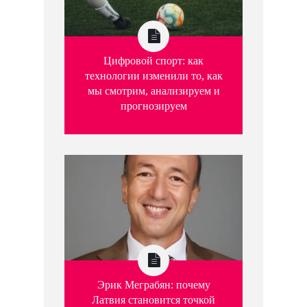
Цифровой спорт: как
технологии изменили то, как
мы смотрим, анализируем и
прогнозируем
Эрик Меграбян: почему
Латвия становится точкой