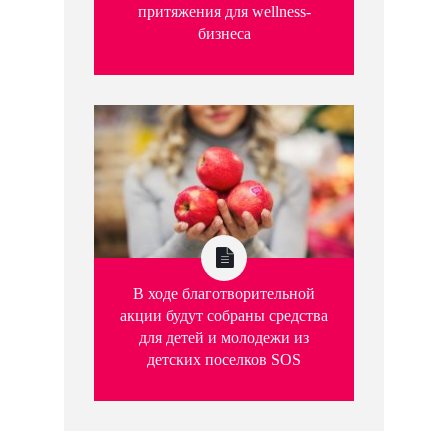
притяжения для wellness-
бизнеса
В ходе благотворительной
акции будут собраны средства
для детей и молодежи из
детских поселков SOS