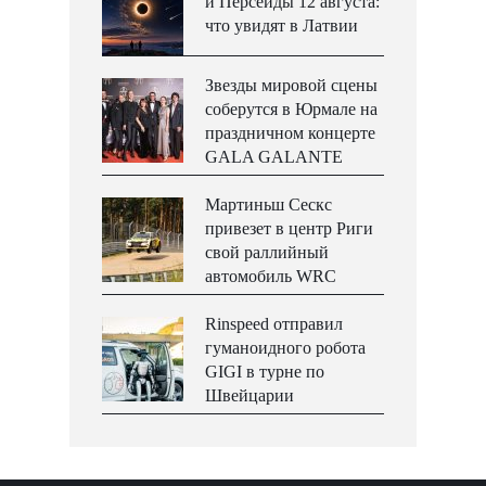
и Персеиды 12 августа:
что увидят в Латвии
Звезды мировой сцены
соберутся в Юрмале на
праздничном концерте
GALA GALANTE
Мартиньш Сескс
привезет в центр Риги
свой раллийный
автомобиль WRC
Rinspeed отправил
гуманоидного робота
GIGI в турне по
Швейцарии