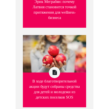
Эрик Меграбян: почему
Латвия становится точкой
притяжения для wellness-
бизнеса
В ходе благотворительной
акции будут собраны средства
для детей и молодежи из
детских поселков SOS