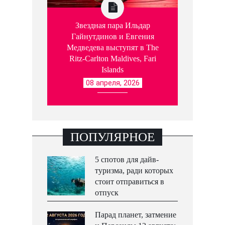
Звездная пара Ильдар
Гайнутдинов и Евгения
Медведева выступят в The
Ritz-Carlton Maldives, Fari
Islands
08 апреля, 2026
ПОПУЛЯРНОЕ
5 спотов для дайв-
туризма, ради которых
стоит отправиться в
отпуск
Парад планет, затмение