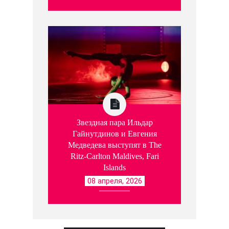
Звездная пара Ильдар
Гайнутдинов и Евгения
Медведева выступят в The
Ritz-Carlton Maldives, Fari
Islands
08 апреля, 2026