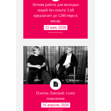
Летняя работа для молодых
людей без опыта: Lidl
предлагает до 1280 евро в
месяц
22 мая, 2026
Платон Ланской: голос
поколения
16 апреля, 2026