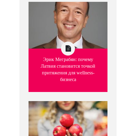
Эрик Меграбян: почему
Латвия становится точкой
притяжения для wellness-
бизнеса