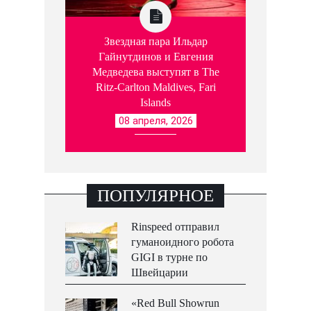
Звездная пара Ильдар
Гайнутдинов и Евгения
Медведева выступят в The
Ritz-Carlton Maldives, Fari
Islands
08 апреля, 2026
ПОПУЛЯРНОЕ
Rinspeed отправил
гуманоидного робота
GIGI в турне по
Швейцарии
«Red Bull Showrun