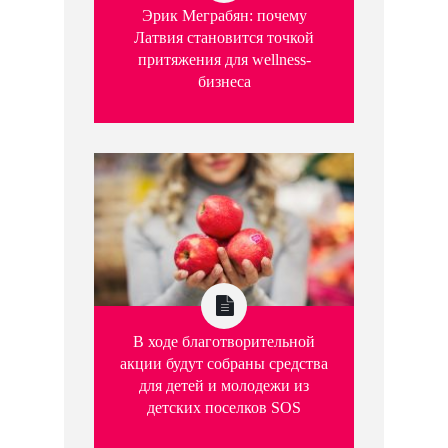
Эрик Меграбян: почему
Латвия становится точкой
притяжения для wellness-
бизнеса
В ходе благотворительной
акции будут собраны средства
для детей и молодежи из
детских поселков SOS