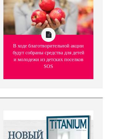
В ходе благотворительной акции
будут собраны средства для детей
и молодежи из детских поселков
SOS