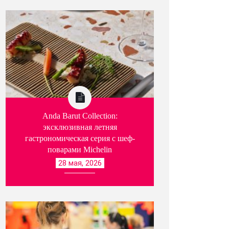
Anda Barut Collection:
эксклюзивная летняя
гастрономическая серия с шеф-
поварами Michelin
28 мая, 2026