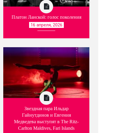
Платон Ланской: голос поколения
16 апреля, 2026
Звездная пара Ильдар
Гайнутдинов и Евгения
Медведева выступят в The Ritz-
Carlton Maldives, Fari Islands