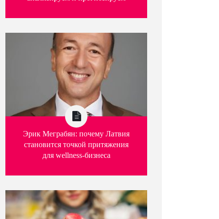
Эрик Меграбян: почему Латвия
становится точкой притяжения
для wellness-бизнеса