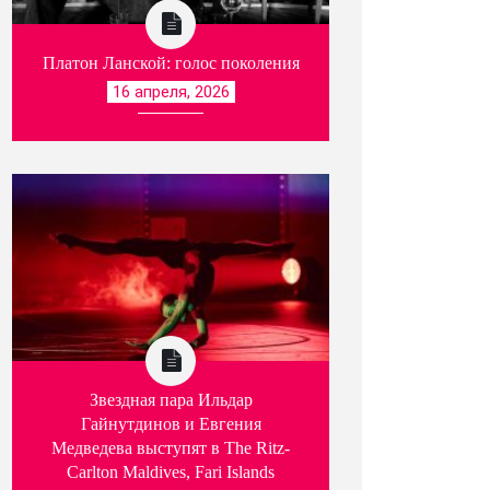
Платон Ланской: голос поколения
16 апреля, 2026
Звездная пара Ильдар
Гайнутдинов и Евгения
Медведева выступят в The Ritz-
Carlton Maldives, Fari Islands