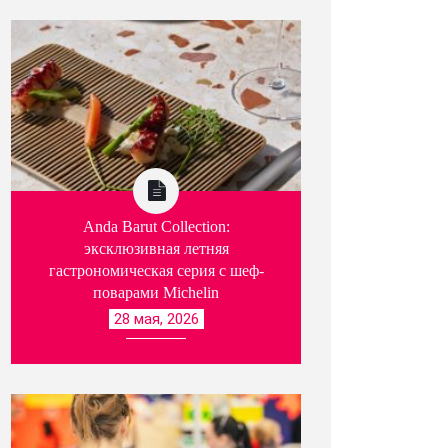
Anda Barut Collection:
эксклюзивная летняя
гастрономическая серия с шеф-
поварами Michelin
28 мая, 2026