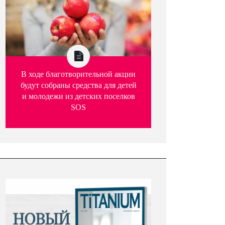
В ходе благотворительной акции
будут собраны средства для детей
и молодежи из детских поселков
SOS