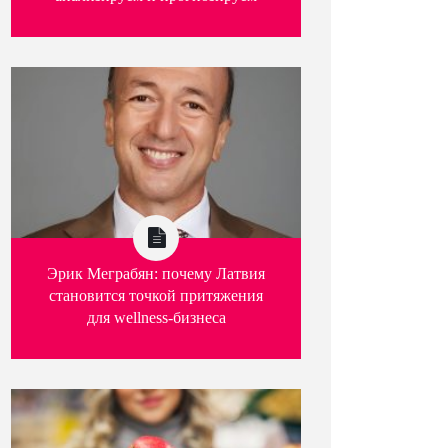
Эрик Меграбян: почему Латвия
становится точкой притяжения
для wellness-бизнеса