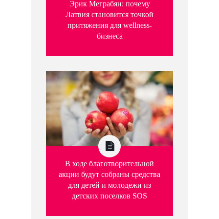
Эрик Меграбян: почему
Латвия становится точкой
притяжения для wellness-
бизнеса
В ходе благотворительной
акции будут собраны средства
для детей и молодежи из
детских поселков SOS