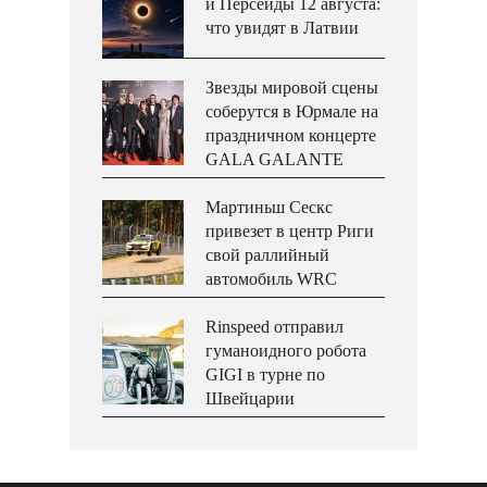
и Персеиды 12 августа:
что увидят в Латвии
Звезды мировой сцены
соберутся в Юрмале на
праздничном концерте
GALA GALANTE
Мартиньш Сескс
привезет в центр Риги
свой раллийный
автомобиль WRC
Rinspeed отправил
гуманоидного робота
GIGI в турне по
Швейцарии