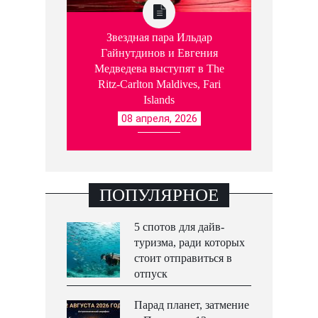
Звездная пара Ильдар
Гайнутдинов и Евгения
Медведева выступят в The
Ritz-Carlton Maldives, Fari
Islands
08 апреля, 2026
ПОПУЛЯРНОЕ
5 спотов для дайв-
туризма, ради которых
стоит отправиться в
отпуск
Парад планет, затмение