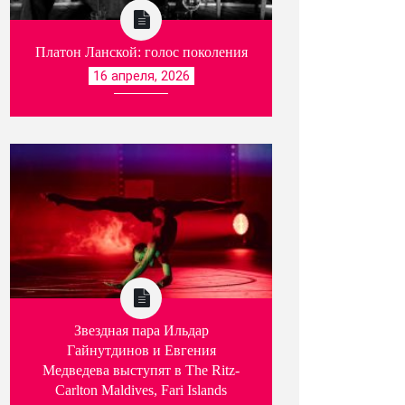
Платон Ланской: голос поколения
16 апреля, 2026
Звездная пара Ильдар
Гайнутдинов и Евгения
Медведева выступят в The Ritz-
Carlton Maldives, Fari Islands