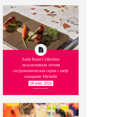
Anda Barut Collection:
эксклюзивная летняя
гастрономическая серия с шеф-
поварами Michelin
28 мая, 2026