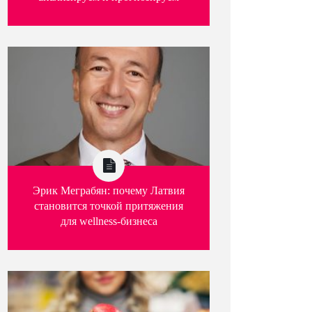
Эрик Меграбян: почему Латвия
становится точкой притяжения
для wellness-бизнеса