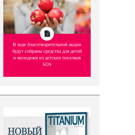
В ходе благотворительной акции
будут собраны средства для детей
и молодежи из детских поселков
SOS